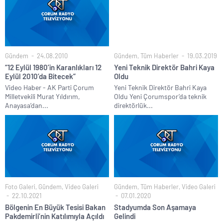
Gündem
24.08.2010
Gündem
,
Tüm Haberler
19.03.2019
“12 Eylül 1980’in Karanlıkları 12
Yeni Teknik Direktör Bahri Kaya
Eylül 2010’da Bitecek”
Oldu
Video Haber - AK Parti Çorum
Yeni Teknik Direktör Bahri Kaya
Milletvekili Murat Yıldırım,
Oldu Yeni Çorumspor’da teknik
Anayasa’dan...
direktörlük...
Foto Galeri
,
Gündem
,
Video Galeri
Gündem
,
Tüm Haberler
,
Video Galeri
22.10.2021
07.01.2020
Bölgenin En Büyük Tesisi Bakan
Stadyumda Son Aşamaya
Pakdemirli’nin Katılımıyla Açıldı
Gelindi