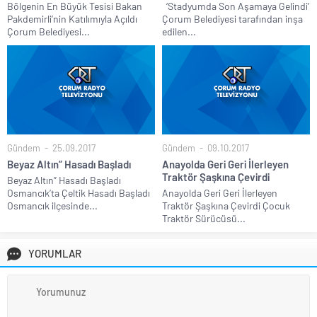
Bölgenin En Büyük Tesisi Bakan
‘Stadyumda Son Aşamaya Gelindi’
Pakdemirli’nin Katılımıyla Açıldı
Çorum Belediyesi tarafından inşa
Çorum Belediyesi...
edilen...
Gündem
25.09.2017
Gündem
09.10.2017
Beyaz Altın” Hasadı Başladı
Anayolda Geri Geri İlerleyen
Traktör Şaşkına Çevirdi
Beyaz Altın” Hasadı Başladı
Osmancık’ta Çeltik Hasadı Başladı
Anayolda Geri Geri İlerleyen
Osmancık ilçesinde...
Traktör Şaşkına Çevirdi Çocuk
Traktör Sürücüsü...
YORUMLAR