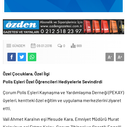
GÜNDEM
09.01.2016
0
669
A
A
-
+
Özel Çocuklara, Özel İlgi
Polis Eşleri Özel Öğrencileri Hediyelerle Sevindirdi
Çorum Polis Eşleri Kaynaşma ve Yardımlaşma Derneği (PEKAY)
üyeleri, kentteki özel eğitim ve uygulama merkezlerini ziyaret
etti.
Vali Ahmet Kara’nın eşi Mesude Kara, Emniyet Müdürü Murat
Kolcu’nun eşi Fatma Kolcu, Çorum Zihinsel ve Spastik Engelli