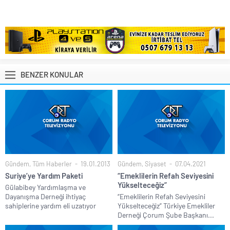
BENZER KONULAR
Gündem
,
Tüm Haberler
19.01.2013
Gündem
,
Siyaset
07.04.2021
Suriye’ye Yardım Paketi
“Emeklilerin Refah Seviyesini
Yükselteceğiz”
Gülabibey Yardımlaşma ve
Dayanışma Derneği ihtiyaç
“Emeklilerin Refah Seviyesini
sahiplerine yardım eli uzatıyor
Yükselteceğiz” Türkiye Emekliler
Derneği Çorum Şube Başkanı...