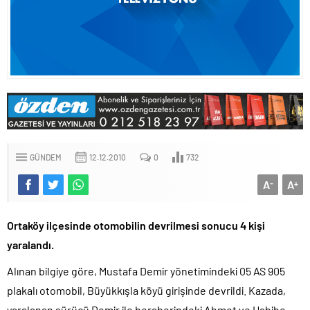
GÜNDEM
12.12.2010
0
732
A
A
-
+
Ortaköy ilçesinde otomobilin devrilmesi sonucu 4 kişi
yaralandı.
Alınan bilgiye göre, Mustafa Demir yönetimindeki 05 AS 905
plakalı otomobil, Büyükkışla köyü girişinde devrildi. Kazada,
yaralanan sürücü Demir ile beraberindeki Ahmet ve Habibe