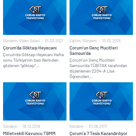
Gündem
,
Video Galeri
01.03.2021
Eğitim
,
Gündem
10.02.2026
Çorum’da Göktaşı Heyecanı
Çorum’un Genç Mucitleri
Samsun’da
Çorum’da Göktaşı Heyecanı Hafta
sonu Türkiye’nin bazı illerinden
Çorum’un Genç Mucitleri
gözlenen “göktaşı”...
Samsun’da TÜBİTAK tarafından
düzenlenen 2204-A Lise
Öğrencileri...
Gündem
18.12.2018
Gündem
07.08.2017
Milletvekili Kavuncu TBMM
Çorum’a 7 Tesis Kazandırılıyor