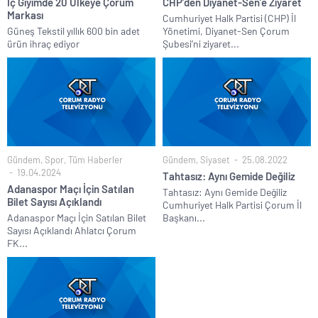
İç Giyimde 20 Ülkeye Çorum
CHP’den Diyanet-Sen’e Ziyaret
Markası
Cumhuriyet Halk Partisi (CHP) İl
Güneş Tekstil yıllık 600 bin adet
Yönetimi, Diyanet-Sen Çorum
ürün ihraç ediyor
Şubesi’ni ziyaret...
Gündem
,
Spor
,
Tüm Haberler
Gündem
,
Siyaset
25.08.2022
19.04.2024
Tahtasız: Aynı Gemide Değiliz
Adanaspor Maçı İçin Satılan
Tahtasız: Aynı Gemide Değiliz
Bilet Sayısı Açıklandı
Cumhuriyet Halk Partisi Çorum İl
Adanaspor Maçı İçin Satılan Bilet
Başkanı...
Sayısı Açıklandı Ahlatcı Çorum
FK...