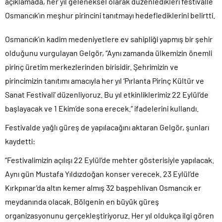
açıklamada, her yıl geleneksel olarak düzenledikleri festivalle
Osmancık’ın meşhur pirincini tanıtmayı hedeflediklerini belirtti.
Osmancık’ın kadim medeniyetlere ev sahipliği yapmış bir şehir
olduğunu vurgulayan Gelgör, “Aynı zamanda ülkemizin önemli
pirinç üretim merkezlerinden birisidir. Şehrimizin ve
pirincimizin tanıtımı amacıyla her yıl ‘Pırlanta Pirinç Kültür ve
Sanat Festivali’ düzenliyoruz. Bu yıl etkinliklerimiz 22 Eylül’de
başlayacak ve 1 Ekim’de sona erecek.” ifadelerini kullandı.
Festivalde yağlı güreş de yapılacağını aktaran Gelgör, şunları
kaydetti:
“Festivalimizin açılışı 22 Eylül’de mehter gösterisiyle yapılacak.
Aynı gün Mustafa Yıldızdoğan konser verecek. 23 Eylül’de
Kırkpınar’da altın kemer almış 32 başpehlivan Osmancık er
meydanında olacak. Bölgenin en büyük güreş
organizasyonunu gerçekleştiriyoruz. Her yıl oldukça ilgi gören