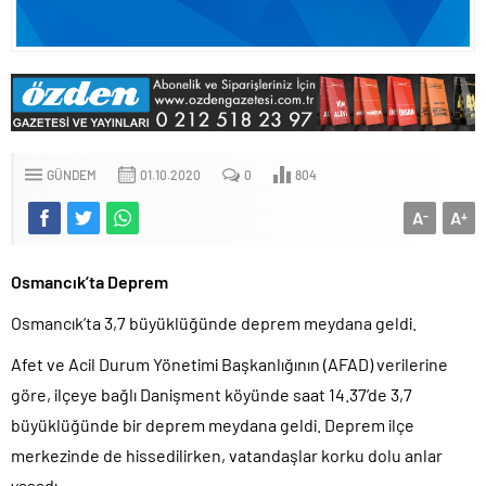
GÜNDEM
01.10.2020
0
804
A
A
-
+
Osmancık’ta Deprem
Osmancık’ta 3,7 büyüklüğünde deprem meydana geldi.
Afet ve Acil Durum Yönetimi Başkanlığının (AFAD) verilerine
göre, ilçeye bağlı Danişment köyünde saat 14.37’de 3,7
büyüklüğünde bir deprem meydana geldi. Deprem ilçe
merkezinde de hissedilirken, vatandaşlar korku dolu anlar
yaşadı.