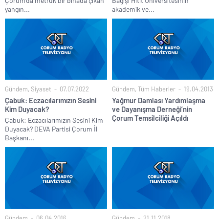
Çorum’da metruk bir binada çıkan
Bağışı Hitit Üniversitesinin
yangın...
akademik ve...
Gündem
,
Siyaset
07.07.2022
Gündem
,
Tüm Haberler
19.04.2013
Çabuk: Eczacılarımızın Sesini
Yağmur Damlası Yardımlaşma
Kim Duyacak?
ve Dayanışma Derneği’nin
Çorum Temsilciliği Açıldı
Çabuk: Eczacılarımızın Sesini Kim
Duyacak? DEVA Partisi Çorum İl
Başkanı...
Gündem
06.04.2016
Gündem
21.11.2018