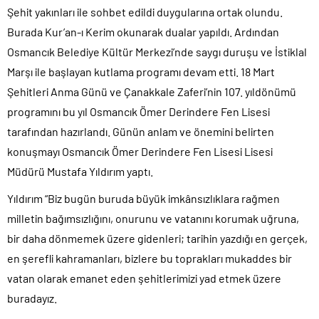
Şehit yakınları ile sohbet edildi duygularına ortak olundu.
Burada Kur’an-ı Kerim okunarak dualar yapıldı. Ardından
Osmancık Belediye Kültür Merkezi’nde saygı duruşu ve İstiklal
Marşı ile başlayan kutlama programı devam etti. 18 Mart
Şehitleri Anma Günü ve Çanakkale Zaferi’nin 107. yıldönümü
programını bu yıl Osmancık Ömer Derindere Fen Lisesi
tarafından hazırlandı. Günün anlam ve önemini belirten
konuşmayı Osmancık Ömer Derindere Fen Lisesi Lisesi
Müdürü Mustafa Yıldırım yaptı.
Yıldırım “Biz bugün buruda büyük imkânsızlıklara rağmen
milletin bağımsızlığını, onurunu ve vatanını korumak uğruna,
bir daha dönmemek üzere gidenleri; tarihin yazdığı en gerçek,
en şerefli kahramanları, bizlere bu toprakları mukaddes bir
vatan olarak emanet eden şehitlerimizi yad etmek üzere
buradayız.