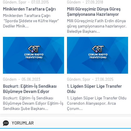
Gündem
,
Spor
07.03.2015
Gündem
27.09.2018
Miniklerden Taraftara Çağrı
Milli Güreşçimiz Dünya Güreş
Şampiyonasına Hazırlanıyor
Miniklerden Taraftara Çağrı
“Sporda Şiddete ve Küfre Hayır”
Milli Güreşçimiz Fatih Erdin dünya
Dediler Minik...
güreş şampiyonasına hazırlanıyor.
Belediye Başkanı...
Gündem
05.06.2023
Gündem
,
Spor
27.06.2025
Bozkurt: Eğitim-İş Sendikası
1. Ligden Süper Lige Transfer
Büyümeye Devam Ediyor
Oldu
Bozkurt: Eğitim-İş Sendikası
1. Ligden Süper Lige Transfer Oldu
Büyümeye Devam Ediyor Eğitim-İş
Corendon Alanyaspor, Arca
Sendikası Şube Başkanı...
Çorum...
YORUMLAR