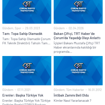
Gündem
,
Spor
29.03.2023
Gündem
02.04.2026
Tam: Topa Sahip Olamadık
Bakan Çiftçi, TRT Haber’de
Çorum’da Yaşadığı Olayı Anlattı
Tam: Topa Sahip Olamadık Çorum
FK Teknik Direktörü Tahsin Tam...
İçişleri Bakanı Mustafa Çiftçi TRT
Haber ekranlarında katıldığı bir
programda...
Gündem
07.11.2021
Gündem
,
Tüm Haberler
16.01.2012
Erenler: Başka Türkiye Yok
İntibak Zammı Beli Oldu
Erenler: Başka Türkiye Yok Türkiye
Kimler Nasıl Yararlanacak ?
Değişim Partisi (TDP) İl Başkanı...