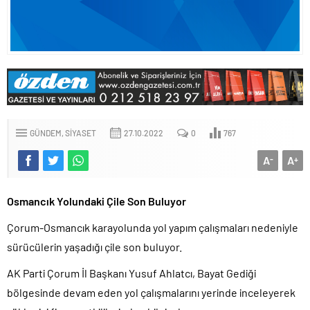
GÜNDEM
SIYASET
27.10.2022
0
767
A
A
-
+
Osmancık Yolundaki Çile Son Buluyor
Çorum-Osmancık karayolunda yol yapım çalışmaları nedeniyle
sürücülerin yaşadığı çile son buluyor.
AK Parti Çorum İl Başkanı Yusuf Ahlatcı, Bayat Gediği
bölgesinde devam eden yol çalışmalarını yerinde inceleyerek