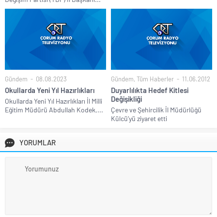
Gündem
08.08.2023
Gündem
,
Tüm Haberler
11.06.2012
Okullarda Yeni Yıl Hazırlıkları
Duyarlılıkta Hedef Kitlesi
Değişikliği
Okullarda Yeni Yıl Hazırlıkları İl Milli
Eğitim Müdürü Abdullah Kodek,...
Çevre ve Şehircilik İl Müdürlüğü
Külcü’yü ziyaret etti
YORUMLAR