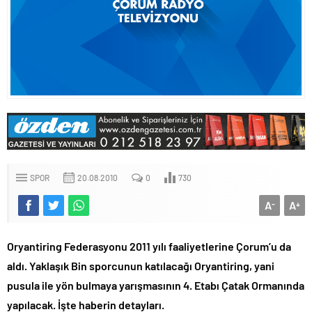
SPOR
20.08.2010
0
730
A
A
-
+
Oryantiring Federasyonu 2011 yılı faaliyetlerine Çorum’u da
aldı. Yaklaşık Bin sporcunun katılacağı Oryantiring, yani
pusula ile yön bulmaya yarışmasının 4. Etabı Çatak Ormanında
yapılacak. İşte haberin detayları.