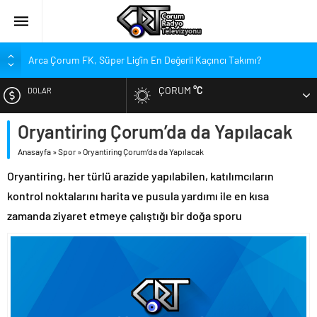
Arca Çorum FK, Süper Lig’in En Değerli Kaçıncı Takımı?
Kırmızı Kanatlar’dan Kadınlara Çağrı
ÇORUM
°C
DOLAR
Arca Çorum FK’nin Yeni Sponsorları Kim?
Arca Çorum FK’de İki İsim Gündemde, Bir İsim Ayrılıyor
Oryantiring Çorum’da da Yapılacak
EURO
Tritikale ve Ayçiçeği Tarlalarında Verim Mesaisi
Anasayfa
»
Spor
»
Oryantiring Çorum’da da Yapılacak
ALTIN
Hastanede Emzirme Farkındalığı Etkinliği
Oryantiring, her türlü arazide yapılabilen, katılımcıların
YEDAŞ, Genç Yetenekleri Arıyor
kontrol noktalarını harita ve pusula yardımı ile en kısa
BIST
Perakende Sektörüne Nitelikli Eleman Yetiştirilecek
zamanda ziyaret etmeye çalıştığı bir doğa sporu