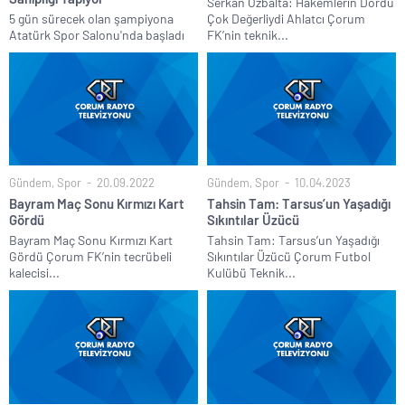
Serkan Özbalta: Hakemlerin Dördü
5 gün sürecek olan şampiyona
Çok Değerliydi Ahlatcı Çorum
Atatürk Spor Salonu'nda başladı
FK’nin teknik...
Gündem
,
Spor
20.09.2022
Gündem
,
Spor
10.04.2023
Bayram Maç Sonu Kırmızı Kart
Tahsin Tam: Tarsus’un Yaşadığı
Gördü
Sıkıntılar Üzücü
Bayram Maç Sonu Kırmızı Kart
Tahsin Tam: Tarsus’un Yaşadığı
Gördü Çorum FK’nin tecrübeli
Sıkıntılar Üzücü Çorum Futbol
kalecisi...
Kulübü Teknik...