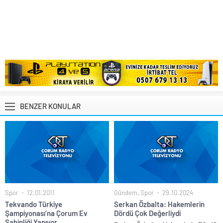
BENZER KONULAR
Spor
12.01.2011
Gündem
,
Spor
29.10.2024
Tekvando Türkiye
Serkan Özbalta: Hakemlerin
Şampiyonası’na Çorum Ev
Dördü Çok Değerliydi
Sahipliği Yapıyor