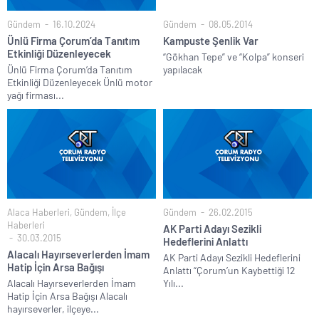
Gündem
16.10.2024
Gündem
08.05.2014
Ünlü Firma Çorum’da Tanıtım
Kampuste Şenlik Var
Etkinliği Düzenleyecek
“Gökhan Tepe” ve “Kolpa” konseri
Ünlü Firma Çorum’da Tanıtım
yapılacak
Etkinliği Düzenleyecek Ünlü motor
yağı firması...
Alaca Haberleri
,
Gündem
,
İlçe
Gündem
26.02.2015
Haberleri
AK Parti Adayı Sezikli
30.03.2015
Hedeflerini Anlattı
Alacalı Hayırseverlerden İmam
AK Parti Adayı Sezikli Hedeflerini
Hatip İçin Arsa Bağışı
Anlattı “Çorum’un Kaybettiği 12
Alacalı Hayırseverlerden İmam
Yılı...
Hatip İçin Arsa Bağışı Alacalı
hayırseverler, ilçeye...