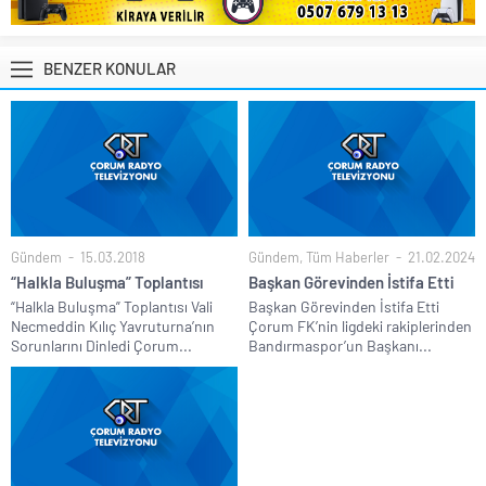
BENZER KONULAR
Gündem
15.03.2018
Gündem
,
Tüm Haberler
21.02.2024
“Halkla Buluşma” Toplantısı
Başkan Görevinden İstifa Etti
“Halkla Buluşma” Toplantısı Vali
Başkan Görevinden İstifa Etti
Necmeddin Kılıç Yavruturna’nın
Çorum FK’nin ligdeki rakiplerinden
Sorunlarını Dinledi Çorum...
Bandırmaspor’un Başkanı...