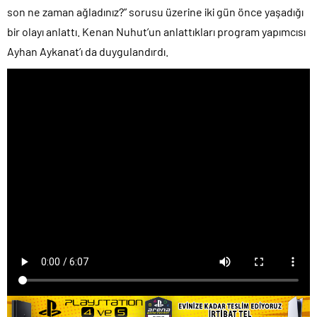
son ne zaman ağladınız?” sorusu üzerine iki gün önce yaşadığı
bir olayı anlattı. Kenan Nuhut’un anlattıkları program yapımcısı
Ayhan Aykanat’ı da duygulandırdı.