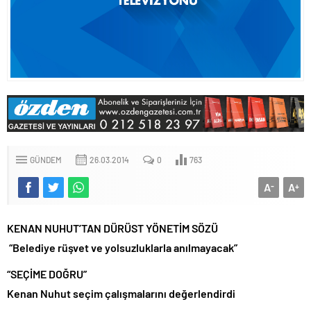
GÜNDEM
26.03.2014
0
763
A
A
-
+
KENAN NUHUT’TAN DÜRÜST YÖNETİM SÖZÜ
“Belediye rüşvet ve yolsuzluklarla anılmayacak”
“SEÇİME DOĞRU”
Kenan Nuhut seçim çalışmalarını değerlendirdi