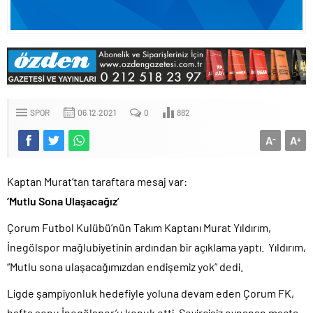
SPOR
06.12.2021
0
882
A
A
-
+
Kaptan Murat’tan taraftara mesaj var:
‘Mutlu Sona Ulaşacağız’
Çorum Futbol Kulübü’nün Takım Kaptanı Murat Yıldırım,
İnegölspor mağlubiyetinin ardından bir açıklama yaptı. Yıldırım,
“Mutlu sona ulaşacağımızdan endişemiz yok” dedi.
Ligde şampiyonluk hedefiyle yoluna devam eden Çorum FK,
hafta sonu İnegölspor’u konuk etti. Seyircisiz oynanan maçta