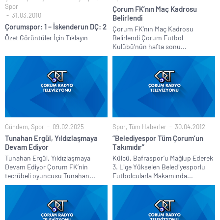
Spor
Çorum FK’nın Maç Kadrosu
31.03.2010
Belirlendi
Çorumspor: 1 – İskenderun DÇ: 2
Çorum FK’nın Maç Kadrosu
Özet Görüntüler İçin Tıklayın
Belirlendi Çorum Futbol
Kulübü’nün hafta sonu...
Gündem
,
Spor
09.02.2025
Spor
,
Tüm Haberler
30.04.2012
Tunahan Ergül, Yıldızlaşmaya
“Belediyespor Tüm Çorum’un
Devam Ediyor
Takımıdır”
Tunahan Ergül, Yıldızlaşmaya
Külcü, Bafraspor’u Mağlup Ederek
Devam Ediyor Çorum FK’nin
3. Lige Yükselen Belediyesporlu
tecrübeli oyuncusu Tunahan...
Futbolcularla Makamında...