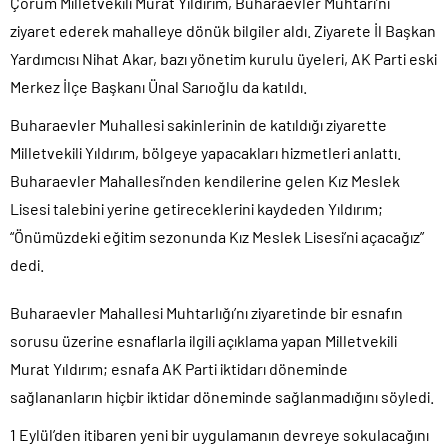
Çorum Milletvekili Murat Yıldırım, Buharaevler Muhtarı’nı
ziyaret ederek mahalleye dönük bilgiler aldı. Ziyarete İl Başkan
Yardımcısı Nihat Akar, bazı yönetim kurulu üyeleri, AK Parti eski
Merkez İlçe Başkanı Ünal Sarıoğlu da katıldı.
Buharaevler Muhallesi sakinlerinin de katıldığı ziyarette
Milletvekili Yıldırım, bölgeye yapacakları hizmetleri anlattı.
Buharaevler Mahallesi’nden kendilerine gelen Kız Meslek
Lisesi talebini yerine getireceklerini kaydeden Yıldırım;
“Önümüzdeki eğitim sezonunda Kız Meslek Lisesi’ni açacağız”
dedi.
Buharaevler Mahallesi Muhtarlığı’nı ziyaretinde bir esnafın
sorusu üzerine esnaflarla ilgili açıklama yapan Milletvekili
Murat Yıldırım; esnafa AK Parti iktidarı döneminde
sağlananların hiçbir iktidar döneminde sağlanmadığını söyledi.
1 Eylül’den itibaren yeni bir uygulamanın devreye sokulacağını