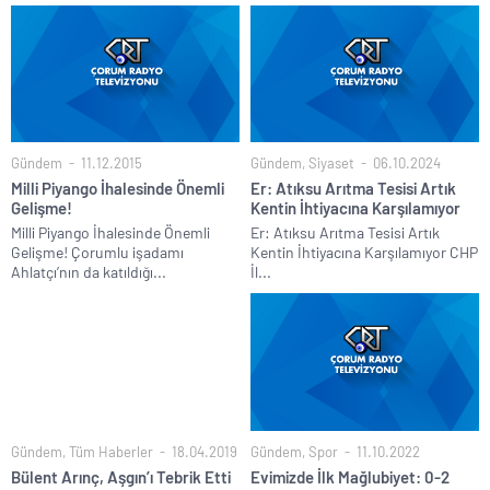
Gündem
11.12.2015
Gündem
,
Siyaset
06.10.2024
Milli Piyango İhalesinde Önemli
Er: Atıksu Arıtma Tesisi Artık
Gelişme!
Kentin İhtiyacına Karşılamıyor
Milli Piyango İhalesinde Önemli
Er: Atıksu Arıtma Tesisi Artık
Gelişme! Çorumlu işadamı
Kentin İhtiyacına Karşılamıyor CHP
Ahlatçı’nın da katıldığı...
İl...
Gündem
,
Tüm Haberler
18.04.2019
Gündem
,
Spor
11.10.2022
Bülent Arınç, Aşgın’ı Tebrik Etti
Evimizde İlk Mağlubiyet: 0-2