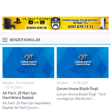
BENZER KONULAR
Gündem
,
Tüm Haberler
Gündem
24.06.2021
22.03.2024
Çorum Ununa Büyük Övgü
AK Parti, 25 Mart İçin
Çorum Ununa Büyük Övgü “Türk
Hazırlıklara Başladı
mutfağı için 350 bin km”...
AK Parti, 25 Mart İçin Hazırlıklara
Başladı AK Parti Çorum...