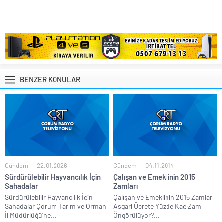
BENZER KONULAR
Gündem
22.01.2026
Gündem
04.11.2014
Sürdürülebilir Hayvancılık İçin
Çalışan ve Emeklinin 2015
Sahadalar
Zamları
Sürdürülebilir Hayvancılık İçin
Çalışan ve Emeklinin 2015 Zamları
Sahadalar Çorum Tarım ve Orman
Asgari Ücrete Yüzde Kaç Zam
İl Müdürlüğü’ne...
Öngörülüyor?...