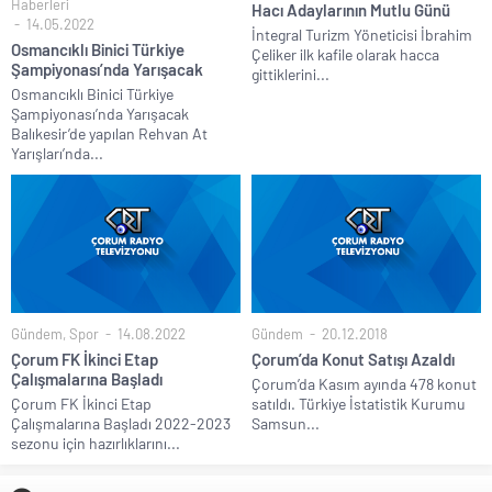
Haberleri
Hacı Adaylarının Mutlu Günü
14.05.2022
İntegral Turizm Yöneticisi İbrahim
Osmancıklı Binici Türkiye
Çeliker ilk kafile olarak hacca
Şampiyonası’nda Yarışacak
gittiklerini...
Osmancıklı Binici Türkiye
Şampiyonası’nda Yarışacak
Balıkesir’de yapılan Rehvan At
Yarışları’nda...
Gündem
,
Spor
14.08.2022
Gündem
20.12.2018
Çorum FK İkinci Etap
Çorum’da Konut Satışı Azaldı
Çalışmalarına Başladı
Çorum’da Kasım ayında 478 konut
Çorum FK İkinci Etap
satıldı. Türkiye İstatistik Kurumu
Çalışmalarına Başladı 2022-2023
Samsun...
sezonu için hazırlıklarını...