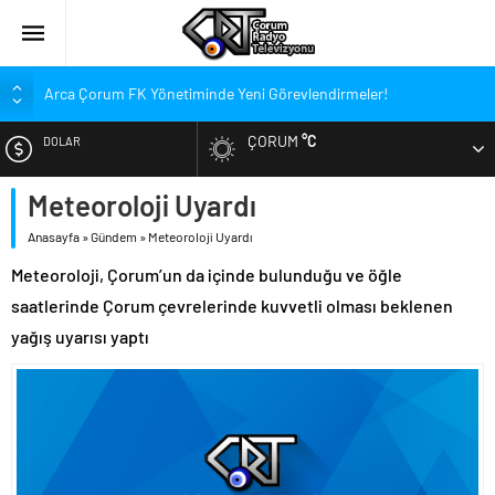
Arca Çorum FK Yönetiminde Yeni Görevlendirmeler!
Galatasaray’da Moraller Bozuk
ÇORUM
°C
DOLAR
Kırmızı-Siyahlılar, Fenerbahçe’ye Mağlup Oldu
Çorum’da Vatandaşlara Profesyonel Aile Danışmanlığı Hizmeti
Meteoroloji Uyardı
EURO
Sendika Yöneticileriyle İŞKUR’da İstişare
Anasayfa
»
Gündem
»
Meteoroloji Uyardı
ALTIN
İskilip’te Yatırım ve Gelişim Zirvesi
Meteoroloji, Çorum’un da içinde bulunduğu ve öğle
Ortaköy’de Cemevlerine Tefrişat Desteği
saatlerinde Çorum çevrelerinde kuvvetli olması beklenen
BIST
Adem Özel’den Vali Çalgan’a Ziyaret
yağış uyarısı yaptı