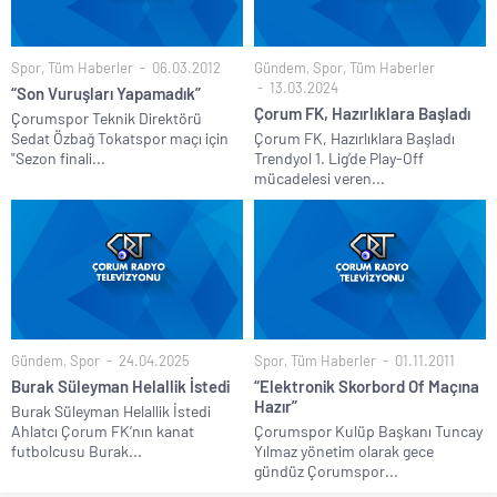
Spor
,
Tüm Haberler
06.03.2012
Gündem
,
Spor
,
Tüm Haberler
13.03.2024
“Son Vuruşları Yapamadık”
Çorum FK, Hazırlıklara Başladı
Çorumspor Teknik Direktörü
Sedat Özbağ Tokatspor maçı için
Çorum FK, Hazırlıklara Başladı
"Sezon finali...
Trendyol 1. Lig’de Play-Off
mücadelesi veren...
Gündem
,
Spor
24.04.2025
Spor
,
Tüm Haberler
01.11.2011
Burak Süleyman Helallik İstedi
“Elektronik Skorbord Of Maçına
Hazır”
Burak Süleyman Helallik İstedi
Ahlatcı Çorum FK’nın kanat
Çorumspor Kulüp Başkanı Tuncay
futbolcusu Burak...
Yılmaz yönetim olarak gece
gündüz Çorumspor...