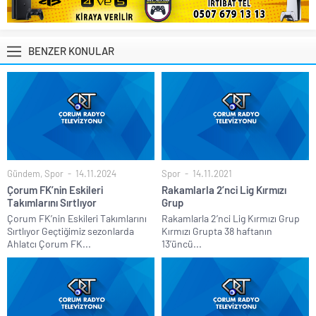
BENZER KONULAR
Gündem
,
Spor
14.11.2024
Spor
14.11.2021
Çorum FK’nin Eskileri
Rakamlarla 2’nci Lig Kırmızı
Takımlarını Sırtlıyor
Grup
Çorum FK’nin Eskileri Takımlarını
Rakamlarla 2’nci Lig Kırmızı Grup
Sırtlıyor Geçtiğimiz sezonlarda
Kırmızı Grupta 38 haftanın
Ahlatcı Çorum FK...
13’üncü...