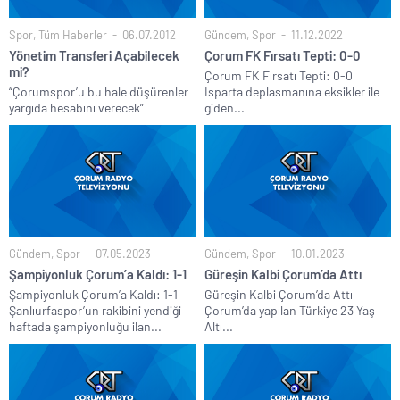
Spor
,
Tüm Haberler
06.07.2012
Gündem
,
Spor
11.12.2022
Yönetim Transferi Açabilecek
Çorum FK Fırsatı Tepti: 0-0
mi?
Çorum FK Fırsatı Tepti: 0-0
“Çorumspor’u bu hale düşürenler
Isparta deplasmanına eksikler ile
yargıda hesabını verecek”
giden...
Gündem
,
Spor
07.05.2023
Gündem
,
Spor
10.01.2023
Şampiyonluk Çorum’a Kaldı: 1-1
Güreşin Kalbi Çorum’da Attı
Şampiyonluk Çorum’a Kaldı: 1-1
Güreşin Kalbi Çorum’da Attı
Şanlıurfaspor’un rakibini yendiği
Çorum’da yapılan Türkiye 23 Yaş
haftada şampiyonluğu ilan...
Altı...