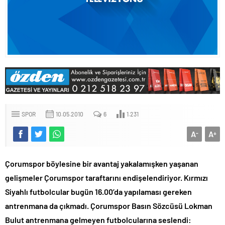
SPOR
10.05.2010
6
1.231
A
A
-
+
Çorumspor böylesine bir avantaj yakalamışken yaşanan
gelişmeler Çorumspor taraftarını endişelendiriyor. Kırmızı
Siyahlı futbolcular bugün 16.00’da yapılaması gereken
antrenmana da çıkmadı. Çorumspor Basın Sözcüsü Lokman
Bulut antrenmana gelmeyen futbolcularına seslendi: