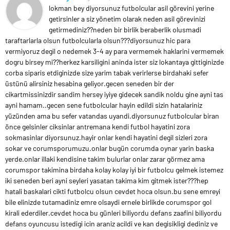
lokman bey diyorsunuz futbolcular asil görevini yerine
getirsinler a siz yönetim olarak neden asil görevinizi
getirmediniz??neden bir birlik beraberlik olusmadi
taraftarlarla olsun futbolcularla olsun???diyorsunuz hic para
vermiyoruz degil o nedemek 3-4 ay para vermemek haklarini vermemek
dogru birsey mi??herkez karsiligini aninda ister siz lokantaya gittiginizde
corba siparis etdiginizde size yarim tabak verirlerse birdahaki sefer
üstünü alirsiniz hesabina geliyor.gecen seneden bir der
cikartmissinizdir sandim hersey iyiye gidecek sandik noldu gine ayni tas
ayni hamam..gecen sene futbolcular hayin edildi sizin hatalariniz
yüzünden ama bu sefer vatandas uyandi.diyorsunuz futbolcular biran
önce gelsinler ciksinlar antremana kendi futbol hayatini zora
sokmasinlar diyorsunuz.hayir onlar kendi hayatini degil sizleri zora
sokar ve corumsporumuzu.onlar bugün corumda oynar yarin baska
yerde.onlar illaki kendisine takim bulurlar onlar zarar görmez ama
corumspor takimina birdaha kolay kolay iyi bir futbolcu gelmek istemez
iki seneden beri ayni seyleri yasatan takima kim gitmek ister???hep
hatali baskalari cikti futbolcu olsun cevdet hoca olsun.bu sene emreyi
bile elinizde tutamadiniz emre olsaydi ernele birlikde corumspor gol
kirali ederdiler.cevdet hoca bu günleri biliyordu defans zaafini biliyordu
defans oyuncusu istedigi icin araniz acildi ve kan degisikligi dediniz ve