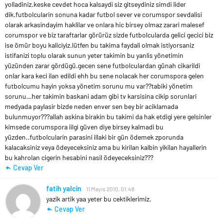
yolladiniz.keske cevdet hoca kalsaydi siz gitseydiniz simdi lider
dik.futbolcularin sonuna kadar futbol sever ve corumspor sevdalisi
olarak arkasindayim haklilar ve onlara hic birsey olmaz zarari malesef
corumspor ve biz taraftarlar görürüz sizde futbolcularda gelici gecici biz
ise ömür boyu kaliciyiz.lütfen bu takima faydali olmak istiyorsaniz
istifanizi toplu olarak sunun yeter takimin bu yanlis yönetimin
yüzünden zarar gördügü.gecen sene futbolculardan günah cikarildi
onlar kara keci ilan edildi ehh bu sene nolacak her corumspora gelen
futbolcumu hayin yoksa yönetim sorunu mu var??tabiki yönetim
sorunu…her takimin baskani adam gibi tv karsisina cikip sorunlari
medyada paylasir bizde neden enver sen bey bir aciklamada
bulunmuyor???allah askina birakin bu takimi da hak etdigi yere gelsinler
kimsede corumspora iilgi güven diye birsey kalmadi bu
yüzden..futbolcularin parasini illaki bir gün ödemek zporunda
kalacaksiniz veya ödeyeceksiniz ama bu kirilan kalbin yikilan hayallerin
bu kahrolan cigerin hesabini nasil ödeyeceksiniz???
Cevap Ver
fatih yalcin
11 Mayıs 2010, 01:48
yazik artik yaa yeter bu cektiklerimiz.
Cevap Ver