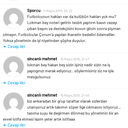
Sporcu
11 Mayıs 2010, 00:22
Futbolcunun hakları var da kulübün hakları yok mu?
Lokman bey noteri getirin tesbit yaptırın basın cezayı
çıban başını ve destekçisini kovun gitsin sonra pişman
olmayın. Futbolcular Çorum’a yapılan ihanetin bedelini ödemeliler.
Yoksa yönetimin de iyi niyetinden şüphe duyulur.
Cevap Ver
sincanlı mehmet
10 Mayıs 2010, 21:47
lokman bey hakan bey sizin işiniz nedir sizin ne iş
yaptıgınızı merak ediyoruz.. söylermisiniz siz ne işle
mesgulsunuz.
Cevap Ver
sincanlı mehmet
10 Mayıs 2010, 21:45
biz ankaradan bir grup taraftar olarak sizlerdan
utanıyoruz artık takımın süper lige cıkmasını istiyoruz…
tasıma suyu ile degirmen dönmez bu yönetimin bir an
evvel istifa etmesi lazım yeter artık istifaaa
Cevap Ver