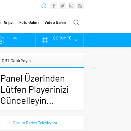
m Arşivi
Foto Galeri
Video Galeri
ÇORUM
°C
DOLAR
EURO
ÇRT Canlı Yayın
ALTIN
Panel Üzerinden
BIST
Lütfen Playerinizi
Güncelleyin...
Çorum Radyo Televizyonu