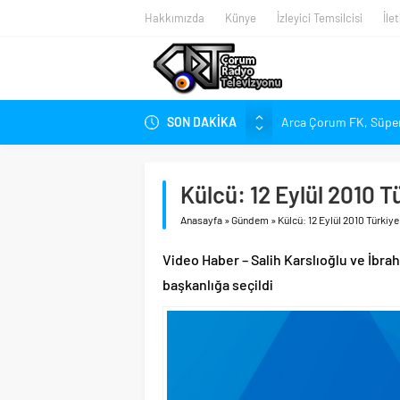
Hakkımızda
Künye
İzleyici Temsilcisi
İle
SON DAKİKA
Arca Çorum FK, Süper 
Kırmızı Kanatlar’dan K
Arca Çorum FK’nin Ye
Külcü: 12 Eylül 2010 T
Arca Çorum FK’de İki 
Anasayfa
»
Gündem
»
Külcü: 12 Eylül 2010 Türkiye
Tritikale ve Ayçiçeği T
Hastanede Emzirme Far
Video Haber – Salih Karslıoğlu ve İbrah
YEDAŞ, Genç Yetenekle
başkanlığa seçildi
Perakende Sektörüne Ni