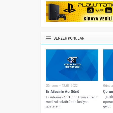
BENZER KONULAR
Gündem
12.05.2022
Günde
Er Ailesinin Acı Günü
Çorum
Er Ailesinin Acı Günü Uzun süredir
ŞEHİDİ
medikal sektöründe faaliyet
opera
gösteren...
geldi. İ