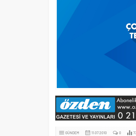
GÜNDEM
11.07.2010
0
7