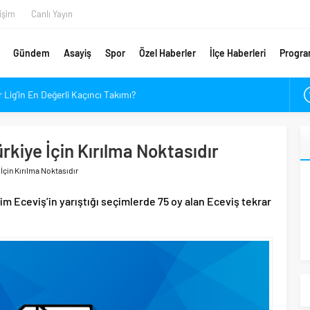
tişim
Canlı Yayın
Gündem
Asayiş
Spor
Özel Haberler
İlçe Haberleri
Progra
Lig’in En Değerli Kaçıncı Takımı?
adınlara Çağrı
ni Sponsorları Kim?
ürkiye İçin Kırılma Noktasıdır
İsim Gündemde, Bir İsim Ayrılıyor
 İçin Kırılma Noktasıdır
arlalarında Verim Mesaisi
kındalığı Etkinliği
im Eceviş’in yarıştığı seçimlerde 75 oy alan Eceviş tekrar
ri Arıyor
telikli Eleman Yetiştirilecek