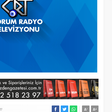
A
A
-
+
37