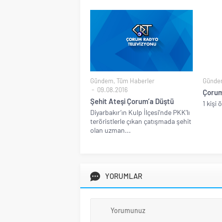
Gündem
,
Tüm Haberler
Günde
09.08.2016
Çorum
Şehit Ateşi Çorum’a Düştü
1 kişi 
Diyarbakır’ın Kulp İlçesi’nde PKK’lı
teröristlerle çıkan çatışmada şehit
olan uzman...
YORUMLAR