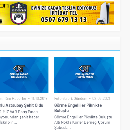
m
,
Tüm Haberler
11.10.2019
Foto Galeri
,
Gündem
02.08.2021
lu Astsubay Şehit Oldu
Görme Engelliler Piknikte
Buluştu
MİZ VAR Barış Pınarı
syonundan şehit haber
Görme Engelliler Piknikte Buluştu
skilip’in...
Altı Nokta Körler Derneği Çorum
Şubesi,...