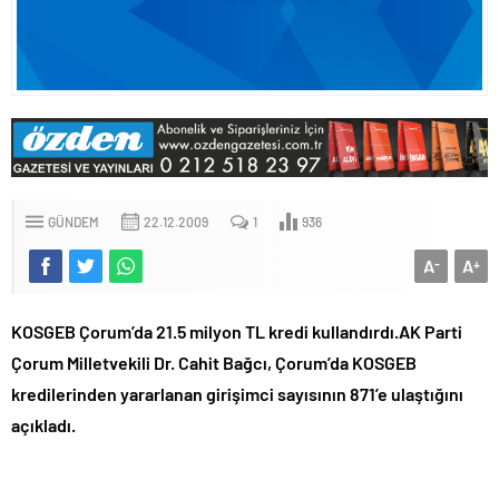
GÜNDEM
22.12.2009
1
936
A
A
-
+
KOSGEB Çorum’da 21.5 milyon TL kredi kullandırdı.AK Parti
Çorum Milletvekili Dr. Cahit Bağcı, Çorum’da KOSGEB
kredilerinden yararlanan girişimci sayısının 871’e ulaştığını
açıkladı.