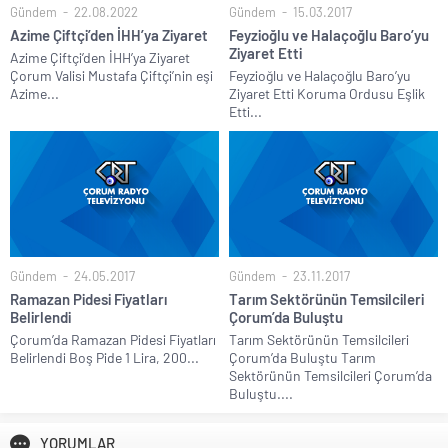
Gündem
22.08.2022
Gündem
15.03.2017
Azime Çiftçi’den İHH’ya Ziyaret
Feyzioğlu ve Halaçoğlu Baro’yu
Ziyaret Etti
Azime Çiftçi’den İHH’ya Ziyaret
Çorum Valisi Mustafa Çiftçi’nin eşi
Feyzioğlu ve Halaçoğlu Baro’yu
Azime...
Ziyaret Etti Koruma Ordusu Eşlik
Etti...
Gündem
24.05.2017
Gündem
23.11.2017
Ramazan Pidesi Fiyatları
Tarım Sektörünün Temsilcileri
Belirlendi
Çorum’da Buluştu
Çorum’da Ramazan Pidesi Fiyatları
Tarım Sektörünün Temsilcileri
Belirlendi Boş Pide 1 Lira, 200...
Çorum’da Buluştu Tarım
Sektörünün Temsilcileri Çorum’da
Buluştu....
YORUMLAR