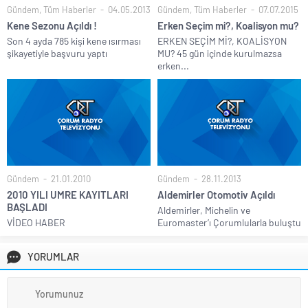
Gündem
,
Tüm Haberler
04.05.2013
Gündem
,
Tüm Haberler
07.07.2015
Kene Sezonu Açıldı !
Erken Seçim mi?, Koalisyon mu?
Son 4 ayda 785 kişi kene ısırması
ERKEN SEÇİM Mİ?, KOALİSYON
şikayetiyle başvuru yaptı
MU? 45 gün içinde kurulmazsa
erken...
Gündem
21.01.2010
Gündem
28.11.2013
2010 YILI UMRE KAYITLARI
Aldemirler Otomotiv Açıldı
BAŞLADI
Aldemirler, Michelin ve
VİDEO HABER
Euromaster’ı Çorumlularla buluştu
YORUMLAR