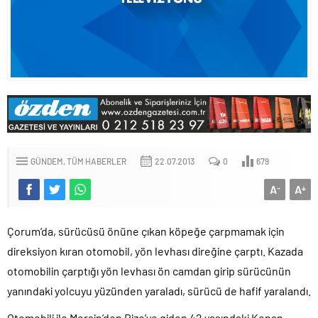
GÜNDEM
TÜM HABERLER
22.07.2013
0
679
A
A
-
+
Çorum’da, sürücüsü önüne çıkan köpeğe çarpmamak için
direksiyon kıran otomobil, yön levhası direğine çarptı. Kazada
otomobilin çarptığı yön levhası ön camdan girip sürücünün
yanındaki yolcuyu yüzünden yaraladı, sürücü de hafif yaralandı.
Otomobili ile Mersin’den Rize’ye giden 42 yaşındaki Kenan