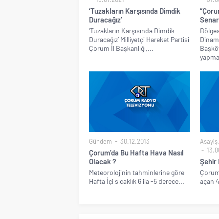
‘Tuzakların Karşısında Dimdik
“Çoru
Duracağız’
Senar
‘Tuzakların Karşısında Dimdik
Bölges
Duracağız’ Milliyetçi Hareket Partisi
Dinami
Çorum İl Başkanlığı,...
Başköy
yapmak
Gündem
30.12.2013
Asayiş
13.0
Çorum’da Bu Hafta Hava Nasıl
Olacak ?
Şehir
Meteorolojinin tahminlerine göre
Çorum'
Hafta İçi sıcaklık 6 ila -5 derece...
açan 4 