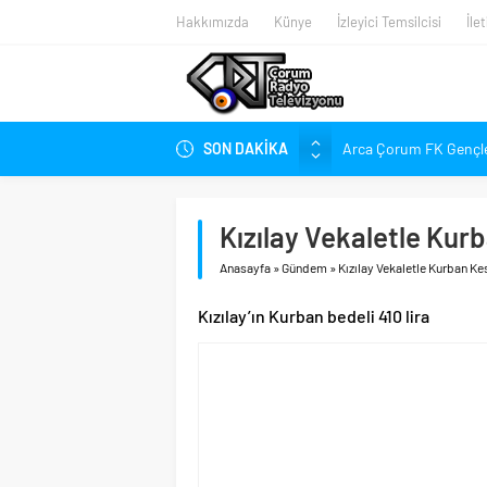
Hakkımızda
Künye
İzleyici Temsilcisi
İle
SON DAKİKA
Arca Çorum FK Gençlerb
Hangi Konuda “Çorum’u
Balçık’tan Şampiyonl
Kızılay Vekaletle Ku
Balçık, “Çorumspor” İs
Anasayfa
»
Gündem
»
Kızılay Vekaletle Kurban K
Balçık “Takımın Ruhu Yo
ÇOSTOG’dan Hızlı Tren 
Kızılay’ın Kurban bedeli 410 lira
‘Ahlatcı’ya 2. OSB’den 
Şehir Defteri’nin Ağus