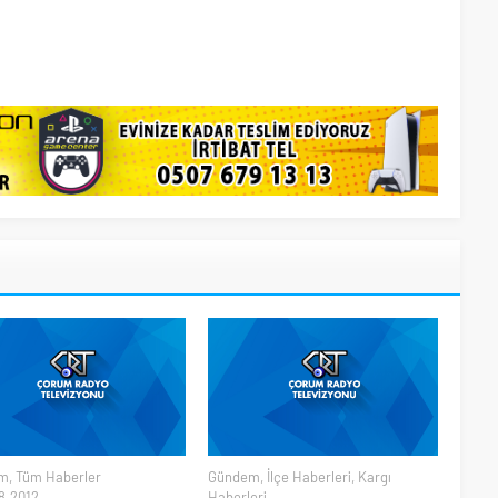
m
,
Tüm Haberler
Gündem
,
İlçe Haberleri
,
Kargı
8.2012
Haberleri