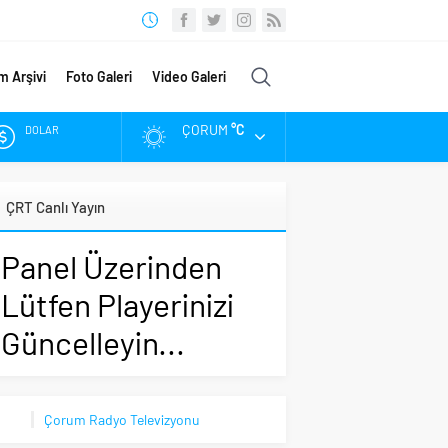
m Arşivi
Foto Galeri
Video Galeri
ÇORUM
°C
DOLAR
EURO
ÇRT Canlı Yayın
ALTIN
Panel Üzerinden
BIST
Lütfen Playerinizi
Güncelleyin...
Çorum Radyo Televizyonu