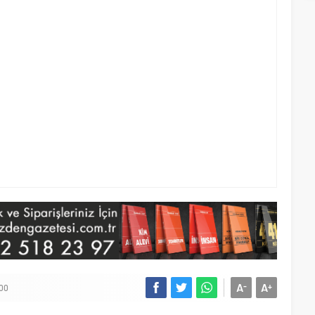
A
A
-
+
00