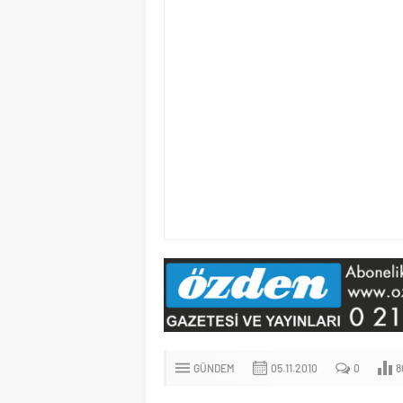
GÜNDEM
05.11.2010
0
8