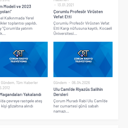
13.01.2021
m Modeli ve 2023
yoları”
Çorumlu Profesör Virüsten
Vefat Etti
el Kalkınmada Yerel
kler toplantısı yapıldı.
Çorumlu Profesör Virüsten Vefat
 "Çorum’da yatırım
Etti Kargı nüfusuna kayıtlı, Kocaeli
...
Üniversitesi...
,
Gündem
,
Tüm Haberler
Gündem
06.04.2026
6.2012
Ulu Cami’de Riyazüs Salihin
 Magandaları Yakalandı
Dersleri
da çevreye rastgele ateş
Çorum Muradı Rabi Ulu Cami’de
kişi gözaltına alındı
her cumartesi günü sabah
namazı...