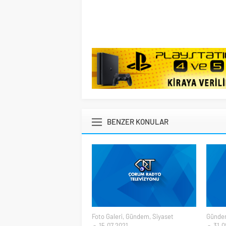
BENZER KONULAR
Foto Galeri
,
Gündem
,
Siyaset
Günde
15.07.2021
31.0