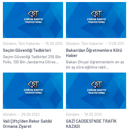
Gündem
,
Tüm Haberler
19.09.2015
Gündem
,
Tüm Haberler
17.09.2011
Seçim Güvenliği Tedbirleri
Bakan’dan Öğretmenlere Kötü
Haber
Seçim Güvenliği Tedbirleri 255 Bin
Polis, 130 Bin Jandarma Görev...
Bakan Dinçer öğretmenlerin en az
bir ay süre eğitime tabii...
Gündem
29.09.2022
Gündem
19.03.2010
Vali Çiftçi’den Rekor Sahibi
GAZİ CADDESİ’NDE TRAFİK
Ormana Ziyaret
KAZASI