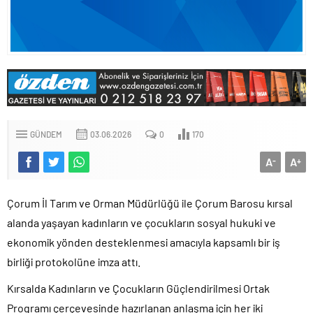
GÜNDEM
03.06.2026
0
170
A
A
-
+
Çorum İl Tarım ve Orman Müdürlüğü ile Çorum Barosu kırsal
alanda yaşayan kadınların ve çocukların sosyal hukuki ve
ekonomik yönden desteklenmesi amacıyla kapsamlı bir iş
birliği protokolüne imza attı.
Kırsalda Kadınların ve Çocukların Güçlendirilmesi Ortak
Programı çerçevesinde hazırlanan anlaşma için her iki