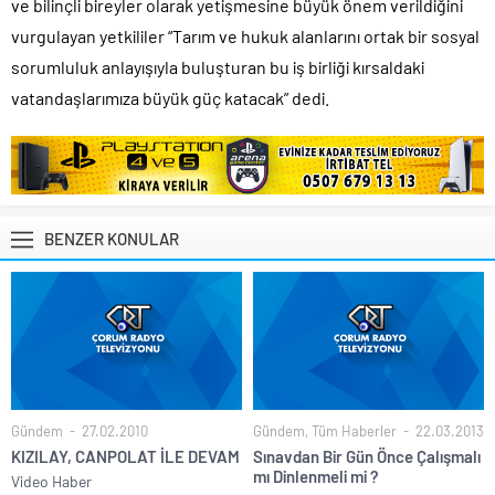
ve bilinçli bireyler olarak yetişmesine büyük önem verildiğini
vurgulayan yetkililer “Tarım ve hukuk alanlarını ortak bir sosyal
sorumluluk anlayışıyla buluşturan bu iş birliği kırsaldaki
vatandaşlarımıza büyük güç katacak” dedi.
BENZER KONULAR
Gündem
27.02.2010
Gündem
,
Tüm Haberler
22.03.2013
KIZILAY, CANPOLAT İLE DEVAM
Sınavdan Bir Gün Önce Çalışmalı
mı Dinlenmeli mi ?
Video Haber