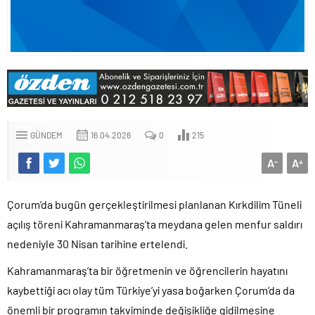
GÜNDEM
16.04.2026
0
215
A
A
-
+
Çorum’da bugün gerçekleştirilmesi planlanan Kırkdilim Tüneli
açılış töreni Kahramanmaraş’ta meydana gelen menfur saldırı
nedeniyle 30 Nisan tarihine ertelendi.
Kahramanmaraş’ta bir öğretmenin ve öğrencilerin hayatını
kaybettiği acı olay tüm Türkiye’yi yasa boğarken Çorum’da da
önemli bir programın takviminde değişikliğe gidilmesine