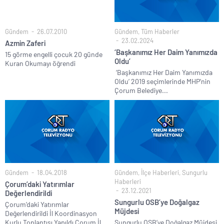
Gündem
26.07.2010
Gündem
,
Tüm Haberler
23.02.2024
Azmin Zaferi
‘Başkanımız Her Daim Yanımızda
15 görme engelli çocuk 20 günde
Oldu’
Kuran Okumayı öğrendi
‘Başkanımız Her Daim Yanımızda
Oldu’ 2019 seçimlerinde MHP’nin
Çorum Belediye...
Gündem
18.04.2018
Gündem
,
İlçe Haberleri
,
Sungurlu
Haberleri
Çorum’daki Yatırımlar
23.12.2021
Değerlendirildi
Sungurlu OSB’ye Doğalgaz
Çorum’daki Yatırımlar
Müjdesi
Değerlendirildi İl Koordinasyon
Kurlu Toplantısı Yapıldı Çorum İl...
Sungurlu OSB’ye Doğalgaz Müjdesi