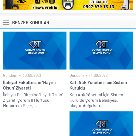
BENZER KONULAR
Gündem
30.09.2021
Gündem
14.09.2022
İlahiyat Fakültesine ‘Hayırlı
Katı Atık Yönetimi İçin Sistem
Olsun’ Ziyareti
Kuruldu
İlahiyat Fakültesine ‘Hayırlı Olsun’
Katı Atık Yönetimi İçin Sistem
Ziyareti Çorum İl Müftüsü
Kuruldu Çorum Belediyesi,
Muharrem Biçer,...
oluşturduğu katı...