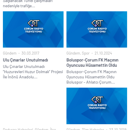
Sağlanacak Tünel çalışmaları
nedeniyle trafiğe...
Gündem
30.03.2017
Gündem
,
Spor
21.10.2024
Ulu Çınarlar Unutulmadı
Boluspor-Çorum FK Maçının
Oyuncusu Hüsamettin Oldu
Ulu Çınarlar Unutulmadı
“Huzurevleri Huzur Dolmalı” Projesi
Boluspor-Çorum FK Maçının
İle İnönü Anadolu...
Oyuncusu Hüsamettin Oldu
Boluspor – Ahlatcı Çorum...
Dodurga Haberleri
,
Gündem
,
İlçe
Gündem
,
Tüm Haberler
23.10.2019