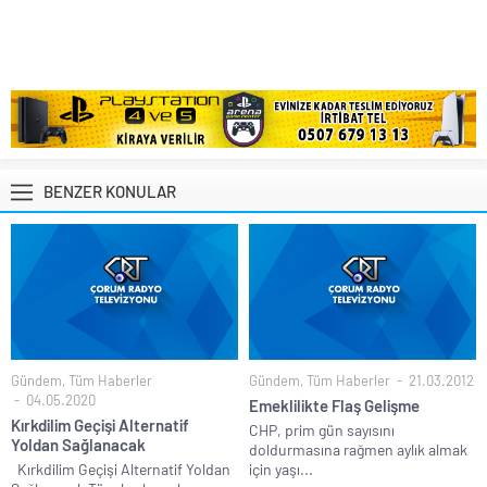
BENZER KONULAR
Gündem
,
Tüm Haberler
Gündem
,
Tüm Haberler
21.03.2012
04.05.2020
Emeklilikte Flaş Gelişme
Kırkdilim Geçişi Alternatif
CHP, prim gün sayısını
Yoldan Sağlanacak
doldurmasına rağmen aylık almak
Kırkdilim Geçişi Alternatif Yoldan
için yaşı...