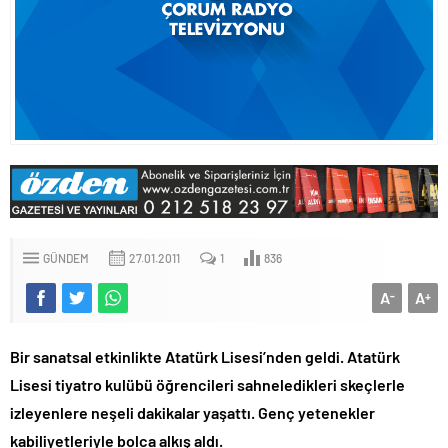
GÜNDEM
27.01.2011
1
836
A
A
-
+
Bir sanatsal etkinlikte Atatürk Lisesi’nden geldi. Atatürk
Lisesi tiyatro kulübü öğrencileri sahneledikleri skeçlerle
izleyenlere neşeli dakikalar yaşattı. Genç yetenekler
kabiliyetleriyle bolca alkış aldı.