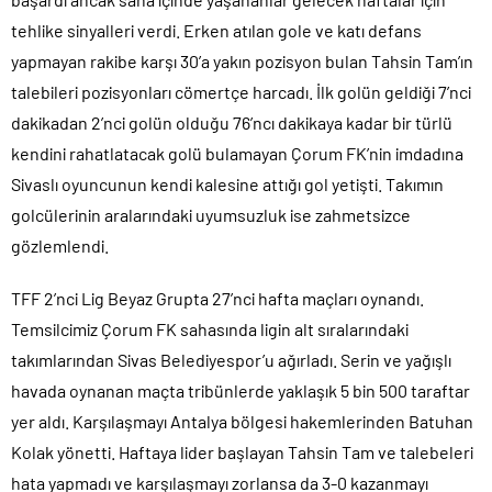
tehlike sinyalleri verdi. Erken atılan gole ve katı defans
yapmayan rakibe karşı 30’a yakın pozisyon bulan Tahsin Tam’ın
talebileri pozisyonları cömertçe harcadı. İlk golün geldiği 7’nci
dakikadan 2’nci golün olduğu 76’ncı dakikaya kadar bir türlü
kendini rahatlatacak golü bulamayan Çorum FK’nin imdadına
Sivaslı oyuncunun kendi kalesine attığı gol yetişti. Takımın
golcülerinin aralarındaki uyumsuzluk ise zahmetsizce
gözlemlendi.
TFF 2’nci Lig Beyaz Grupta 27’nci hafta maçları oynandı.
Temsilcimiz Çorum FK sahasında ligin alt sıralarındaki
takımlarından Sivas Belediyespor’u ağırladı. Serin ve yağışlı
havada oynanan maçta tribünlerde yaklaşık 5 bin 500 taraftar
yer aldı. Karşılaşmayı Antalya bölgesi hakemlerinden Batuhan
Kolak yönetti. Haftaya lider başlayan Tahsin Tam ve talebeleri
hata yapmadı ve karşılaşmayı zorlansa da 3-0 kazanmayı