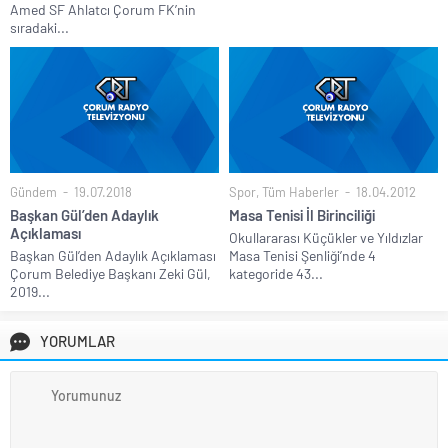
Amed SF Ahlatcı Çorum FK’nin
sıradaki...
Gündem
19.07.2018
Spor
,
Tüm Haberler
18.04.2012
Başkan Gül’den Adaylık
Masa Tenisi İl Birinciliği
Açıklaması
Okullararası Küçükler ve Yıldızlar
Başkan Gül’den Adaylık Açıklaması
Masa Tenisi Şenliği’nde 4
Çorum Belediye Başkanı Zeki Gül,
kategoride 43...
2019...
YORUMLAR