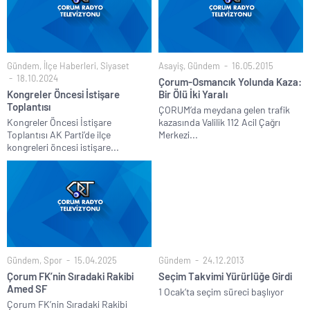
Gündem
,
İlçe Haberleri
,
Siyaset
Asayiş
,
Gündem
16.05.2015
18.10.2024
Çorum-Osmancık Yolunda Kaza:
Kongreler Öncesi İstişare
Bir Ölü İki Yaralı
Toplantısı
ÇORUM’da meydana gelen trafik
Kongreler Öncesi İstişare
kazasında Valilik 112 Acil Çağrı
Toplantısı AK Parti’de ilçe
Merkezi...
kongreleri öncesi istişare...
Gündem
,
Spor
15.04.2025
Gündem
24.12.2013
Çorum FK’nin Sıradaki Rakibi
Seçim Takvimi Yürürlüğe Girdi
Amed SF
1 Ocak’ta seçim süreci başlıyor
Çorum FK’nin Sıradaki Rakibi