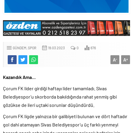
GÜNDEM
SPOR
19.03.2023
0
676
A
A
-
+
Kazandık Ama…
Çorum FK lider girdiği haftayı lider tamamladı. Sivas
Belediyespor’u skorborda bakıldığında rahat yenmiş gibi
gözükse de ileri uçtaki sorunlar düşündürdü.
Çorum FK ligde yalnızca bir galibiyeti bulunan ve dört haftadır
gol dahi atamayan Sivas Belediyespor’u üç farklı yenmeyi
başardı ancak saha içinde yaşananlar gelecek haftalar için