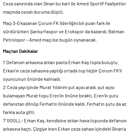
Ceza sanırında olan Sinan bu kart ile Amed Sportif Faaliyetler
maçında cezalı duruma düştü.
Maçı 3-0 kazanan Çorum FK liderliğini bir puan fark ile
sürdürürken Şanlıurfaspor ve Erokspor da kazandı. Batman
Petrolspor – Amed maçı ise bugün oynanacak.
Maçtan Dakikalar
1’ Defansın arkasına atılan pasta Erkan Kaş topla buluştu.
Erkan’ın ceza sahasına yaptığı ortada top hiçbir Çorum FK’li
oyuncunun önünde kalmadı.
2’ Ceza yayı içinde Murat Yıldırım şut açısı aradı, şut açısı
bulamayan Murat topu Eren’in önüne bıraktı. Eren’in şutu
defanstan dönüp Ferhat’ın önünde kaldı. Ferhat’ın şutu da az
farkla auta gitti.
7’ GOOLL- Erkan Kaş, kendisine atılan hava topunda defansın
arkasına kaçtı. Çizgiye inen Erkan ceza sahası içindeki Sinan’a