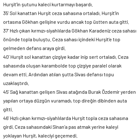
Hurşit’in şutunu kaleci kurtarmayı başardı.
35’ Sol kanattan Hurşit ceza sahasına ortaladı. Hurşit’in
ortasına Gökhan gelişine vurdu ancak top üstten auta gitti.
37’ Hızlı çıkan kırmızı-siyahlılarda Gökhan Karadeniz ceza sahası
önünde topla buluştu. Ceza sahası içindeki Hurşit’e top
gelmeden defans araya girdi.
40’ Hurşit sol kanattan çizgiye kadar inip sert ortaladı. Ceza
sahasında oluşan karambolde top çizgiye paralel olarak
devam etti. Ardından atılan şutta Sivas defansı topu
uzaklaştırdı.
45’ Sağ kanattan gelişen Sivas atağında Burak Özdemir yerden
yapılan ortaya düzgün vuramadı, top direğin dibinden auta
gitti.
46’ Hızlı çıkan kırmızı-siyahlılarda Hurşit topla ceza sahasına
girdi. Ceza sahasındaki Sinan’a pas atmak yerine kaleyi
yoklayan Hurşit, kaleciyi geçemedi.