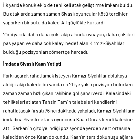
İlk yarıda konuk ekip de tehlikeli atak geliştirme imkanı buldu.
Bu ataklarda zaman zaman Sivaslı oyuncular kötü tercihler
yaparken bir şutu da kaleci Ali güçlükle kurtardı.
2’nci yarıda daha daha çok rakip alanda oynayan, daha çok ileri
pas yapan ve daha çok kaleyi hedef alan Kırmızı-Siyahlılar
bulduğu pozisyonları cömertçe harcadı.
İmdada Sivaslı Kaan Yetişti
Farkı açarak rahatlamak isteyen Kırmızı-Siyahlılar ablukaya
aldığı rakip kalede bu yarıda da 20’ye yakın pozisyon bulurken
zaman zaman hızlı çıkan rakibine gol şansı verdi. Kalesindeki
tehlikeleri atlatan Tahsin Tam’ın talebeleri kendilerini
rahatlatacak fırsatı 76’ncı dakikada yakaladı. Kırmızı-Siyahlıların
imdadına Sivaslı defans oyuncusu Kaan Dorak kendi kalesine
attı. Serkan’ın çizdiye indiği pozisyonda yerden sert ortasına
kaleciden önce Kaan dokundu. Kaan’ın ters dokunuşu ağlara