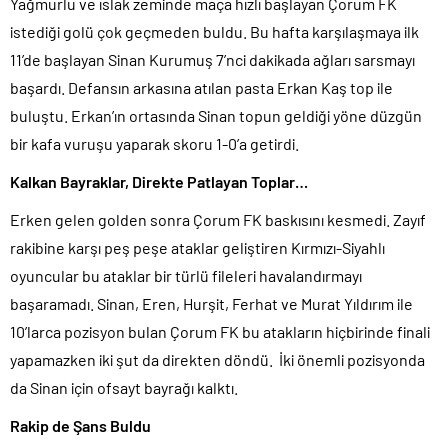
Yağmurlu ve ıslak zeminde maça hızlı başlayan Çorum FK
istediği golü çok geçmeden buldu. Bu hafta karşılaşmaya ilk
11’de başlayan Sinan Kurumuş 7’nci dakikada ağları sarsmayı
başardı. Defansın arkasına atılan pasta Erkan Kaş top ile
buluştu. Erkan’ın ortasında Sinan topun geldiği yöne düzgün
bir kafa vuruşu yaparak skoru 1-0’a getirdi.
Kalkan Bayraklar, Direkte Patlayan Toplar…
Erken gelen golden sonra Çorum FK baskısını kesmedi. Zayıf
rakibine karşı peş peşe ataklar geliştiren Kırmızı-Siyahlı
oyuncular bu ataklar bir türlü fileleri havalandırmayı
başaramadı. Sinan, Eren, Hurşit, Ferhat ve Murat Yıldırım ile
10’larca pozisyon bulan Çorum FK bu atakların hiçbirinde finali
yapamazken iki şut da direkten döndü. İki önemli pozisyonda
da Sinan için ofsayt bayrağı kalktı.
Rakip de Şans Buldu