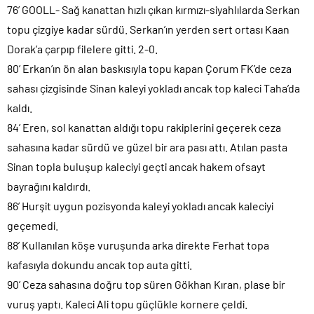
76’ GOOLL- Sağ kanattan hızlı çıkan kırmızı-siyahlılarda Serkan
topu çizgiye kadar sürdü. Serkan’ın yerden sert ortası Kaan
Dorak’a çarpıp filelere gitti. 2-0.
80’ Erkan’ın ön alan baskısıyla topu kapan Çorum FK’de ceza
sahası çizgisinde Sinan kaleyi yokladı ancak top kaleci Taha’da
kaldı.
84’ Eren, sol kanattan aldığı topu rakiplerini geçerek ceza
sahasına kadar sürdü ve güzel bir ara pası attı. Atılan pasta
Sinan topla buluşup kaleciyi geçti ancak hakem ofsayt
bayrağını kaldırdı.
86’ Hurşit uygun pozisyonda kaleyi yokladı ancak kaleciyi
geçemedi.
88’ Kullanılan köşe vuruşunda arka direkte Ferhat topa
kafasıyla dokundu ancak top auta gitti.
90’ Ceza sahasına doğru top süren Gökhan Kıran, plase bir
vuruş yaptı. Kaleci Ali topu güçlükle kornere çeldi.