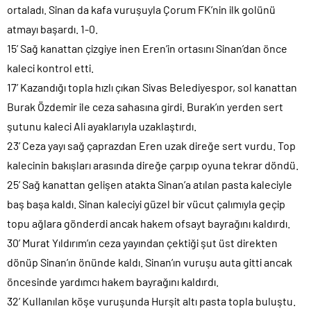
ortaladı. Sinan da kafa vuruşuyla Çorum FK’nin ilk golünü
atmayı başardı. 1-0.
15’ Sağ kanattan çizgiye inen Eren’in ortasını Sinan’dan önce
kaleci kontrol etti.
17’ Kazandığı topla hızlı çıkan Sivas Belediyespor, sol kanattan
Burak Özdemir ile ceza sahasına girdi. Burak’ın yerden sert
şutunu kaleci Ali ayaklarıyla uzaklaştırdı.
23’ Ceza yayı sağ çaprazdan Eren uzak direğe sert vurdu. Top
kalecinin bakışları arasında direğe çarpıp oyuna tekrar döndü.
25’ Sağ kanattan gelişen atakta Sinan’a atılan pasta kaleciyle
baş başa kaldı. Sinan kaleciyi güzel bir vücut çalımıyla geçip
topu ağlara gönderdi ancak hakem ofsayt bayrağını kaldırdı.
30’ Murat Yıldırım’ın ceza yayından çektiği şut üst direkten
dönüp Sinan’ın önünde kaldı. Sinan’ın vuruşu auta gitti ancak
öncesinde yardımcı hakem bayrağını kaldırdı.
32’ Kullanılan köşe vuruşunda Hurşit altı pasta topla buluştu.