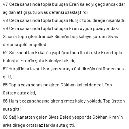
47’ Ceza sahasında topla buluşan Eren kaleciyi geçti ancak dar
açıdan attığı şutu Sivas defansı uzaklaştırdı.
48’ Ceza sahasında topla buluşan Hurşit topu direğe nişanladı.
49’ Ceza sahasında topla buluşan Eren uygun pozisyondaki
Sinan’a topu çıkardı ancak Sinan’ın boş kaleye şutunu Sivas
defansı golü engelledi.
52’ Sol kanattan Erkan’ın yaptığı ortada ön direkte Eren topla
buluştu. Eren’in şutu kaleciye takıldı.
61’ Hurşit’in orta, şut karışımı vuruşu üst direğin üstünden auta
gitti.
65’ Topla ceza sahasına giren Gökhan kaleyi denedi. Top
üstten auta gitti.
66’ Hurşit ceza sahasına girer girmez kaleyi yokladı. Top üstten
auta gitti.
68’ Sağ kanattan gelen Sivas Belediyespor’da Gökhan Kıran’ın
arka direğe ortası az farkla auta gitti.