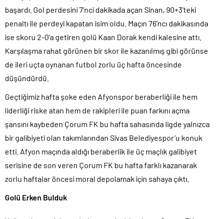
başardı. Gol perdesini 7’nci dakikada açan Sinan, 90+3’teki
penaltı ile perdeyi kapatan isim oldu. Maçın 76’ncı dakikasında
ise skoru 2-0’a getiren golü Kaan Dorak kendi kalesine attı.
Karşılaşma rahat görünen bir skor ile kazanılmış gibi görünse
de ileri uçta oynanan futbol zorlu üç hafta öncesinde
düşündürdü.
Geçtiğimiz hafta şoke eden Afyonspor beraberliği ile hem
liderliği riske atan hem de rakipleri ile puan farkını açma
şansını kaybeden Çorum FK bu hafta sahasında ligde yalnızca
bir galibiyeti olan takımlarından Sivas Belediyespor’u konuk
etti. Afyon maçında aldığı beraberlik ile üç maçlık galibiyet
serisine de son veren Çorum FK bu hafta farklı kazanarak
zorlu haftalar öncesi moral depolamak için sahaya çıktı.
Golü Erken Bulduk