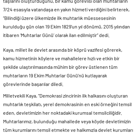
taşlarını oluşturduğunu, bir kamu görevlisi olan muhtarların
7/24 esasıyla vatandaşa en yakın hizmeti verdiğini belirterek,
“Bilindiği üzere ülkemizde ilk muhtarlık müessesesinin
kurulduğu gün olan 19 Ekim 1829’un yıl dönümü, 2015 yılından
itibaren ‘Muhtarlar Günü’ olarak ilan edilmiştir” dedi.
Kaya, millet ile devlet arasında bir köprü vazifesi görerek,
kamu hizmetinin köylere ve mahallelere hızlı ve etkin bir
şekilde ulaştırılmasında mühim bir görev üstlenen tüm
muhtarların 19 Ekim Muhtarlar Günü’nü kutlayarak
görevlerinde başarılar diledi.
Milletvekili Kaya, “Demokrasi zincirinin ilk halkasını oluşturan
muhtarlık teşkilatı, yerel demokrasinin en eski örneğini temsil
eden, devletimizin her noktadaki kurumsal temsilciliğidir.
Muhtarlarımız, bulunduğu mahallede veya köyde devletimizin
tüm kurumlarını temsil etmekte ve halkımızla devlet kurumları