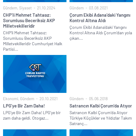
Gündem
,
Siyaset
21.10.2024
Gündem
03.08.2021
CHP’li Mehmet Tahtasız:
Çorum Ekibi Adana’daki Yangını
Sorumlusu Beceriksiz AKP
Kontrol Altına Aldı
Milletvekilleridir
Çorum Ekibi Adana’daki Yangını
CHP’li Mehmet Tahtasız:
Kontrol Altına Aldı Çorum’dan yola
Sorumlusu Beceriksiz AKP
çıkan...
Milletvekilleridir Cumhuriyet Halk
Partisi...
Ekonomi
,
Gündem
20.10.2021
Gündem
05.06.2018
LPG’ye Bir Zam Daha!
Satrancın Kalbi Çorum’da Atıyor
LPG’ye Bir Zam Daha! LPG’ye bir
Satrancın Kalbi Çorum’da Atıyor
zam daha geldi. Otogaz...
Türkiye Küçükler ve Yıldızlar Takım
Satranç...