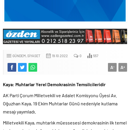
GÜNDEM
SIYASET
19.10.2022
0
557
A
A
-
+
Kaya: Muhtarlar Yerel Demokrasinin Temsilcileridir
AK Parti Çorum Milletvekili ve Adalet Komisyonu Üyesi Av.
Oğuzhan Kaya, 19 Ekim Muhtarlar Günü nedeniyle kutlama
mesajı yayımladı.
Milletvekili Kaya, muhtarlık müessesesi demokrasinin ilk temel