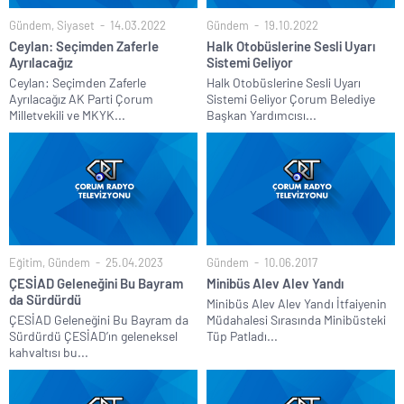
Gündem
,
Siyaset
14.03.2022
Gündem
19.10.2022
Ceylan: Seçimden Zaferle
Halk Otobüslerine Sesli Uyarı
Ayrılacağız
Sistemi Geliyor
Ceylan: Seçimden Zaferle
Halk Otobüslerine Sesli Uyarı
Ayrılacağız AK Parti Çorum
Sistemi Geliyor Çorum Belediye
Milletvekili ve MKYK...
Başkan Yardımcısı...
Eğitim
,
Gündem
25.04.2023
Gündem
10.06.2017
ÇESİAD Geleneğini Bu Bayram
Minibüs Alev Alev Yandı
da Sürdürdü
Minibüs Alev Alev Yandı İtfaiyenin
ÇESİAD Geleneğini Bu Bayram da
Müdahalesi Sırasında Minibüsteki
Sürdürdü ÇESİAD’ın geleneksel
Tüp Patladı...
kahvaltısı bu...