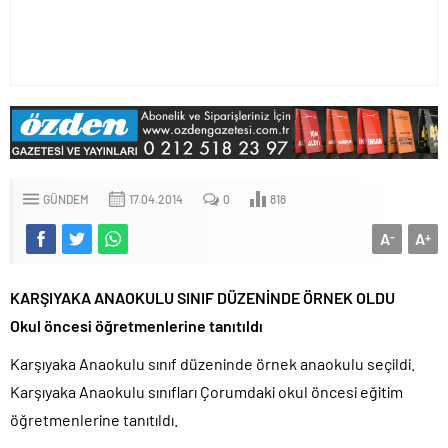
GÜNDEM
17.04.2014
0
818
A
A
-
+
KARŞIYAKA ANAOKULU SINIF DÜZENİNDE ÖRNEK OLDU
Okul öncesi öğretmenlerine tanıtıldı
Karşıyaka Anaokulu sınıf düzeninde örnek anaokulu seçildi.
Karşıyaka Anaokulu sınıfları Çorumdaki okul öncesi eğitim
öğretmenlerine tanıtıldı.