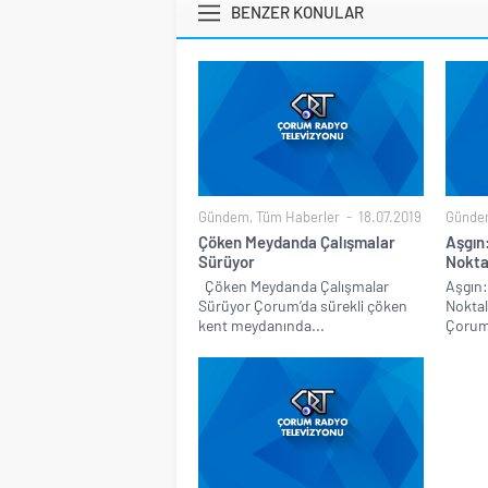
BENZER KONULAR
Gündem
,
Tüm Haberler
18.07.2019
Günde
Çöken Meydanda Çalışmalar
Aşgın
Sürüyor
Nokta
Çöken Meydanda Çalışmalar
Aşgın:
Sürüyor Çorum’da sürekli çöken
Noktal
kent meydanında...
Çorum 