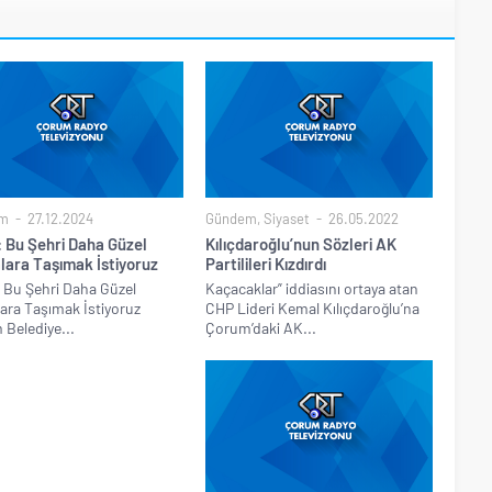
m
27.12.2024
Gündem
,
Siyaset
26.05.2022
: Bu Şehri Daha Güzel
Kılıçdaroğlu’nun Sözleri AK
lara Taşımak İstiyoruz
Partilileri Kızdırdı
 Bu Şehri Daha Güzel
Kaçacaklar” iddiasını ortaya atan
ara Taşımak İstiyoruz
CHP Lideri Kemal Kılıçdaroğlu’na
Belediye...
Çorum’daki AK...