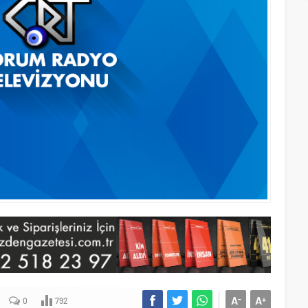
A
A
-
+
0
792