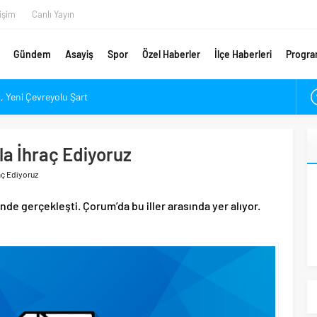
tişim
Canlı Yayın
Gündem
Asayiş
Spor
Özel Haberler
İlçe Haberleri
Progra
 Yeni Çevreyolu Şart
ndı
Piyasası Alev Alev Yanıyor
la İhraç Ediyoruz
çık’ın Yükünü Hafifletmeliyiz
raç Ediyoruz
Yeni Rota Çorum mu, İstanbul mu?
En Değerli Kaçıncı Stoperi Oldu?
rinde gerçekleşti. Çorum’da bu iller arasında yer alıyor.
ponsorunu Açıkladı
ar Denetlendi