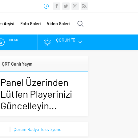
m Arşivi
Foto Galeri
Video Galeri
ÇORUM
°C
DOLAR
EURO
ÇRT Canlı Yayın
ALTIN
Panel Üzerinden
BIST
Lütfen Playerinizi
Güncelleyin...
Çorum Radyo Televizyonu