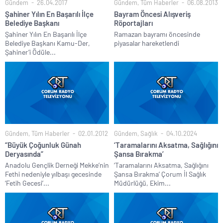
Gündem
26.04.2017
Gündem
,
Tüm Haberler
06.08.2013
Şahiner Yılın En Başarılı İlçe
Bayram Öncesi Alışveriş
Belediye Başkanı
Röportajları
Şahiner Yılın En Başarılı İlçe
Ramazan bayramı öncesinde
Belediye Başkanı Kamu-Der,
piyasalar hareketlendi
Şahiner’i Ödüle...
Gündem
,
Tüm Haberler
02.01.2012
Gündem
,
Sağlık
04.10.2024
“Büyük Çoğunluk Günah
‘Taramalarını Aksatma, Sağlığını
Deryasında”
Şansa Bırakma’
Anadolu Gençlik Derneği Mekke’nin
‘Taramalarını Aksatma, Sağlığını
Fethi nedeniyle yılbaşı gecesinde
Şansa Bırakma’ Çorum İl Sağlık
‘Fetih Gecesi’...
Müdürlüğü, Ekim...