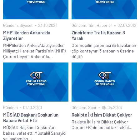
Gündem
,
Siyaset
23.10.2024
Gündem
,
Tüm Haberler
02.07.2012
MHP’lilerden Ankara’da
Zincirleme Trafik Kazası: 3
Ziyaretler
Yaralı
MHP’lilerden Ankara’da Ziyaretler
Otomobilin çarpması ile havalanan
Milliyetçi Hareket Partisi’nin (MHP)
çöp konteynırı 3 arabanın üzerine
Çorum heyeti, Ankara’da...
düştü
Gündem
01.10.2020
Gündem
,
Spor
05.05.2023
MÜSİAD Başkanı Coşkun’un
Rakipte İki İsim Dikkat Çekiyor
Babası Vefat Etti
Rakipte İki İsim Dikkat Çekiyor
MÜSİAD Başkanı Coşkun’un
Çorum FK’nin bu haftaki rakibi...
babası vefat etti Müstakil Sanayici
ve İşadamları...