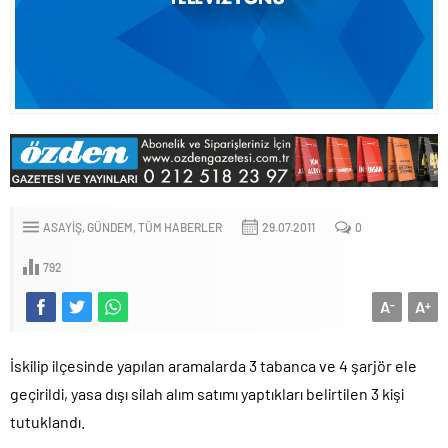
ASAYIŞ
GÜNDEM
TÜM HABERLER
29.07.2011
0
792
A
A
-
+
İskilip ilçesinde yapılan aramalarda 3 tabanca ve 4 şarjör ele
geçirildi, yasa dışı silah alım satımı yaptıkları belirtilen 3 kişi
tutuklandı.