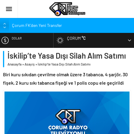
Çorum FK’den Yeni Transfer
Çorum’da Ailelere Ücretsiz Danışmanlık Desteği
ÇORUM
°C
DOLAR
Hastanede Nurcan Baykam’a Veda
Arca Çorum FK’nin Kasımpaşa ve Beşiktaş Maçı Tarihleri Belli
İskilip’te Yasa Dışı Silah Alım Satımı
EURO
Oldu
Anasayfa
»
Asayiş
»
İskilip’te Yasa Dışı Silah Alım Satımı
Arca Çorum FK’nin Hazırlık Maçı Karnesi
ALTIN
Biri kuru sıkıdan çevrilme olmak üzere 3 tabanca, 4 şarjör, 30
Kupa Takvimi Belli Oldu: Arca Çorum FK Kupaya Ne Zaman Dahil
Olacak?
fişek, 2 kuru sıkı tabanca fişeği ve 1 polis copu ele geçirildi
BIST
Dünya Şampiyonu Çorum’da Coşkuyla Karşılandı
1. Lig’de Yeni Sezon Bugün Açılıyor