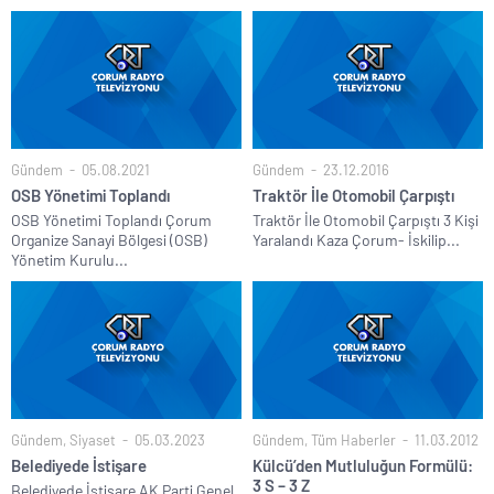
Gündem
05.08.2021
Gündem
23.12.2016
OSB Yönetimi Toplandı
Traktör İle Otomobil Çarpıştı
OSB Yönetimi Toplandı Çorum
Traktör İle Otomobil Çarpıştı 3 Kişi
Organize Sanayi Bölgesi (OSB)
Yaralandı Kaza Çorum- İskilip...
Yönetim Kurulu...
Gündem
,
Siyaset
05.03.2023
Gündem
,
Tüm Haberler
11.03.2012
Belediyede İstişare
Külcü’den Mutluluğun Formülü:
3 S – 3 Z
Belediyede İstişare AK Parti Genel