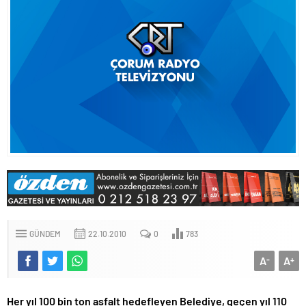
GÜNDEM
22.10.2010
0
783
A
A
-
+
Her yıl 100 bin ton asfalt hedefleyen Belediye, geçen yıl 110