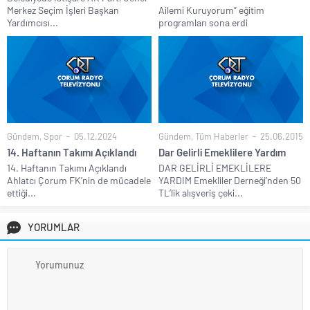
Merkez Seçim İşleri Başkan
Ailemi Kuruyorum” eğitim
Yardımcısı...
programları sona erdi
Gündem
,
Spor
05.12.2024
Gündem
,
Tüm Haberler
25.06.2015
14. Haftanın Takımı Açıklandı
Dar Gelirli Emeklilere Yardım
14. Haftanın Takımı Açıklandı
DAR GELİRLİ EMEKLİLERE
Ahlatcı Çorum FK’nin de mücadele
YARDIM Emekliler Derneği’nden 50
ettiği...
TL’lik alışveriş çeki...
YORUMLAR