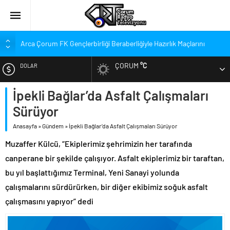
Arca Çorum FK Gençlerbirliği Beraberliğiyle Hazırlık Maçlarını
Noktaladı
ÇORUM
°C
DOLAR
Hangi Konuda “Çorum’u Yok Sayıyorlar” Dedi?
Balçık’tan Şampiyonluk Kutlaması Açıklaması: Hem
İpekli Bağlar’da Asfalt Çalışmaları
EURO
Şampiyonluğu Hem …
Sürüyor
Balçık, “Çorumspor” İsmi ile İlgili Ne Düşünüyor?
ALTIN
Balçık “Takımın Ruhu Yok” Eleştirileri İçin Ne Dedi?
Anasayfa
»
Gündem
»
İpekli Bağlar’da Asfalt Çalışmaları Sürüyor
ÇOSTOG’dan Hızlı Tren Durağına İtiraz
Muzaffer Külcü, “Ekiplerimiz şehrimizin her tarafında
BIST
‘Ahlatcı’ya 2. OSB’den Alan Tahsis Edildi’
canperane bir şekilde çalışıyor. Asfalt ekiplerimiz bir taraftan,
bu yıl başlattığımız Terminal, Yeni Sanayi yolunda
Şehir Defteri’nin Ağustos Sayısı Yayında
çalışmalarını sürdürürken, bir diğer ekibimiz soğuk asfalt
çalışmasını yapıyor” dedi