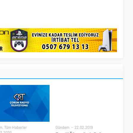
m
,
Tüm Haberler
Gündem
22.02.2019
3.2020