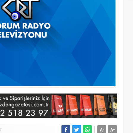
A
A
-
+
11