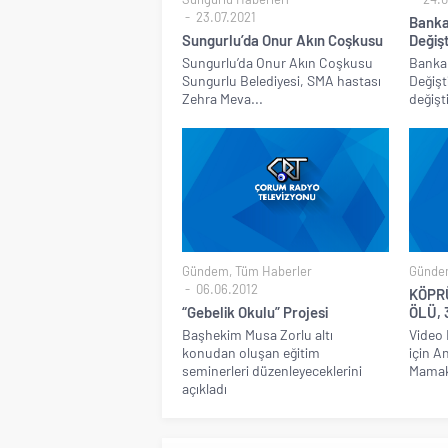
23.07.2021
Banka
Sungurlu’da Onur Akın Coşkusu
Değişt
Sungurlu’da Onur Akın Coşkusu
Bankal
Sungurlu Belediyesi, SMA hastası
Değişt
Zehra Meva...
değişt
Gündem
,
Tüm Haberler
Günde
06.06.2012
KÖPR
“Gebelik Okulu” Projesi
ÖLÜ, 
Başhekim Musa Zorlu altı
Video 
konudan oluşan eğitim
için A
seminerleri düzenleyeceklerini
Mamak'
açıkladı