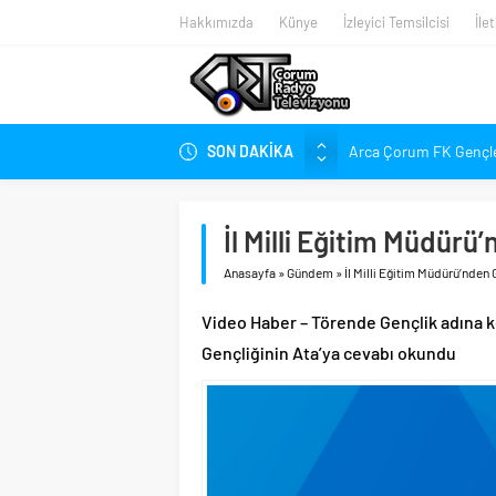
Hakkımızda
Künye
İzleyici Temsilcisi
İle
SON DAKİKA
Arca Çorum FK Gençlerb
Hangi Konuda “Çorum’u
Balçık’tan Şampiyonl
İl Milli Eğitim Müdür
Balçık, “Çorumspor” İs
Anasayfa
»
Gündem
»
İl Milli Eğitim Müdürü’nden
Balçık “Takımın Ruhu Yo
ÇOSTOG’dan Hızlı Tren 
Video Haber – Törende Gençlik adına k
‘Ahlatcı’ya 2. OSB’den 
Gençliğinin Ata’ya cevabı okundu
Şehir Defteri’nin Ağus