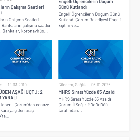
Engelli Öğrencilerin Doğum
ların Çalışma Saatleri
Günü Kutlandı
i
Engelli Öğrencilerin Doğum Günü
arın Çalışma Saatleri
Kutlandı Çorum Belediyesi Engelli
i Bankaların çalışma saatleri
Eğitim ve...
i. Bankalar, koronavirüs...
m
19.03.2010
Gündem
,
Sağlık
06.01.2026
ÜDEN AŞAĞI UÇTU: 2
MHRS Sırası Yüzde 85 Azaldı
3 YARALI
MHRS Sırası Yüzde 85 Azaldı
Haber - Çorum'dan cenaze
Çorum İl Sağlık Müdürlüğü
nkara'ya giden araç
tarafından...
ta...