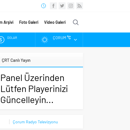
m Arşivi
Foto Galeri
Video Galeri
ÇORUM
°C
DOLAR
EURO
ÇRT Canlı Yayın
ALTIN
Panel Üzerinden
BIST
Lütfen Playerinizi
Güncelleyin...
Çorum Radyo Televizyonu