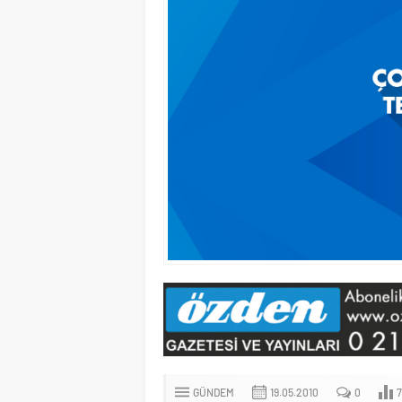
GÜNDEM
19.05.2010
0
7