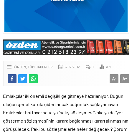
GÜNDEM
TÜM HABERLER
14.12.2012
0
702
A
A
-
+
Emlakçılar iki önemli değişikliğe gitmeye hazırlanıyor. Bugün
olağan genel kurula giden ancak çoğunluk sağlayamayan
Emlakçılar haftaya; satıcıya “satış sözleşmesi”, alıcıya da “yer
gösterme sözleşmesi”nin karara bağlanması kararı alınmasının
görüşülecek. Peki bu sözleşmelerle neler değişecek ? Çorum