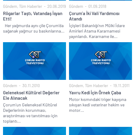
Gündem
,
Tüm Haberler
20.06.2019
Gündem
01.09.2018
Rögarlar Taştı, Vatandaş İsyan
Çorum’a İki Vali Yardımcısı
Etti!
Atandı
Her yağmurda aynı çile Çorum’da
İçişleri Bakanlığı’nın Mülki İdare
sağanak yağmur su baskınlarına...
Amirleri Atama Kararnamesi
yayınlandı. Kararname ile...
Gündem
30.11.2010
Gündem
,
Tüm Haberler
19.11.2011
Geleneksel Kültürel Değerler
Yavru Kedi İçin Örnek Çaba
Ele Alınacak
Motor kısmındaki triger kayışına
Çorum'un Geleneksel Kültürel
sıkışan kedi veteriner hekim ve
Değerlerinin korunması,
motor...
araştırılması ve tanıtılması için
toplantı...