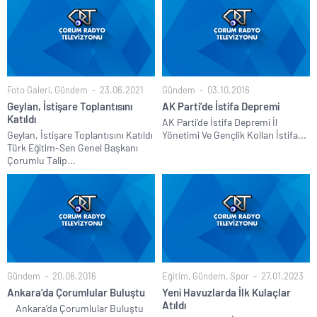
Foto Galeri
,
Gündem
23.06.2021
Gündem
03.10.2016
Geylan, İstişare Toplantısını
AK Parti’de İstifa Depremi
Katıldı
AK Parti’de İstifa Depremi İl
Geylan, İstişare Toplantısını Katıldı
Yönetimi Ve Gençlik Kolları İstifa...
Türk Eğitim-Sen Genel Başkanı
Çorumlu Talip...
Gündem
20.06.2016
Eğitim
,
Gündem
,
Spor
27.01.2023
Ankara’da Çorumlular Buluştu
Yeni Havuzlarda İlk Kulaçlar
Atıldı
Ankara’da Çorumlular Buluştu