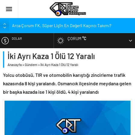
Arca Çorum FK, Süper Lig’in En Değerli Kaçıncı Takımı?
Kırmızı Kanatlar’dan Kadınlara Çağrı
ÇORUM
°C
DOLAR
Arca Çorum FK’nin Yeni Sponsorları Kim?
Arca Çorum FK’de İki İsim Gündemde, Bir İsim Ayrılıyor
İki Ayrı Kaza 1 Ölü 12 Yaralı
EURO
Tritikale ve Ayçiçeği Tarlalarında Verim Mesaisi
Anasayfa
»
Gündem
»
İki Ayrı Kaza 1 Ölü 12 Yaralı
ALTIN
Hastanede Emzirme Farkındalığı Etkinliği
Yolcu otobüsü, TIR ve otomobilin karıştığı zincirleme trafik
YEDAŞ, Genç Yetenekleri Arıyor
kazasında 8 kişi yaralandı. Osmancık ilçesinde meydana gelen
BIST
Perakende Sektörüne Nitelikli Eleman Yetiştirilecek
bir başka kazada ise 1 kişi öldü, 4 kişi yaralandı