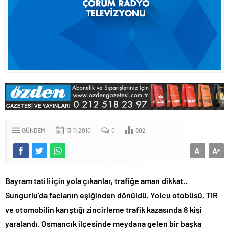
GÜNDEM
13.11.2010
0
802
A
A
-
+
Bayram tatili için yola çıkanlar, trafiğe aman dikkat..
Sungurlu’da facianın eşiğinden dönüldü. Yolcu otobüsü, TIR
ve otomobilin karıştığı zincirleme trafik kazasında 8 kişi
yaralandı. Osmancık ilçesinde meydana gelen bir başka