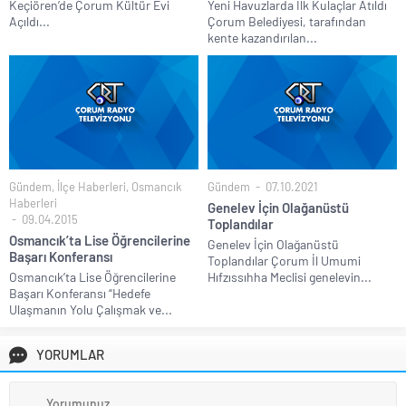
Keçiören’de Çorum Kültür Evi
Yeni Havuzlarda İlk Kulaçlar Atıldı
Açıldı...
Çorum Belediyesi, tarafından
kente kazandırılan...
Gündem
,
İlçe Haberleri
,
Osmancık
Gündem
07.10.2021
Haberleri
Genelev İçin Olağanüstü
09.04.2015
Toplandılar
Osmancık’ta Lise Öğrencilerine
Genelev İçin Olağanüstü
Başarı Konferansı
Toplandılar Çorum İl Umumi
Osmancık’ta Lise Öğrencilerine
Hıfzıssıhha Meclisi genelevin...
Başarı Konferansı “Hedefe
Ulaşmanın Yolu Çalışmak ve...
YORUMLAR