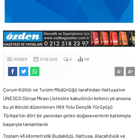
GÜNDEM
01.06.2026
0
156
A
A
-
+
Çorum Kültür ve Turizm Müdürlüğü tarafından Hattuşa’nın
UNESCO Dünya Mirası Listesine kabulünün kırkıncı yılı anısına
bu yıl ikincisi düzenlenen Hitit Yolu Gençlik Yürüyüşü
Türkiye’nin dört bir yanından gelen doğaseverlerin katılımıyla
başarıyla tamamlandı
Toplam 46 kilometrelik Budaközü, Hattuşa, Alacahöyük ve