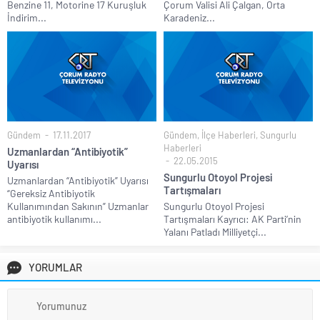
Benzine 11, Motorine 17 Kuruşluk
Çorum Valisi Ali Çalgan, Orta
İndirim...
Karadeniz...
Gündem
17.11.2017
Gündem
,
İlçe Haberleri
,
Sungurlu
Haberleri
Uzmanlardan “Antibiyotik”
22.05.2015
Uyarısı
Sungurlu Otoyol Projesi
Uzmanlardan “Antibiyotik” Uyarısı
Tartışmaları
“Gereksiz Antibiyotik
Kullanımından Sakının” Uzmanlar
Sungurlu Otoyol Projesi
antibiyotik kullanımı...
Tartışmaları Kayrıcı: AK Parti’nin
Yalanı Patladı Milliyetçi...
YORUMLAR