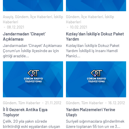
Asayiş
,
Gündem
,
İlçe Haberleri
,
İskilip
Gündem
,
İlçe Haberleri
,
İskilip
Haberleri
Haberleri
08.12.2021
10.02.2021
Jandarmadan ‘Cinayet’
Kızılay’dan İskilip’e Dokuz Paket
Açıklaması
Yardım
Jandarmadan ‘Cinayet’ Açıklaması
Kızılay’dan İskilip’e Dokuz Paket
Çorum’un İskilip ilçesinde av için
Yardım İskilipli iş insanı Hamdi
gittiği arazide...
Manici...
Gündem
,
Tüm Haberler
21.11.2012
Gündem
,
Tüm Haberler
16.12.2012
İl İl Gezerek Antika Eşya
Yardım Malzemeleri Yerine
Topluyor
Ulaştı
Çelik, 20 yıla yakın sürede
Suriyeli sığınmacılara gönderilmek
biriktirdiği eski eşyalardan oluşan
üzere toplanan 55 ton un ve 3...