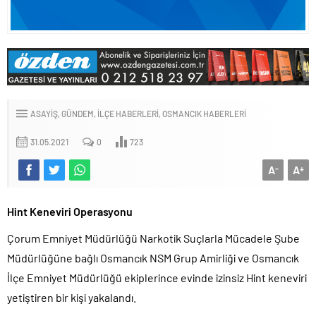
ASAYIŞ
GÜNDEM
İLÇE HABERLERI
OSMANCIK HABERLERI
31.05.2021
0
723
A
A
-
+
Hint Keneviri Operasyonu
Çorum Emniyet Müdürlüğü Narkotik Suçlarla Mücadele Şube
Müdürlüğüne bağlı Osmancık NSM Grup Amirliği ve Osmancık
İlçe Emniyet Müdürlüğü ekiplerince evinde izinsiz Hint keneviri
yetiştiren bir kişi yakalandı.