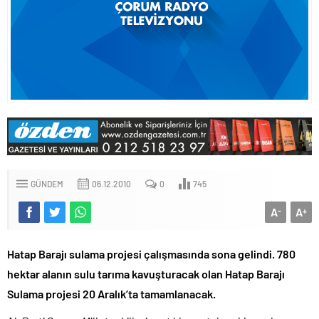
GÜNDEM
06.12.2010
0
745
A
A
-
+
Hatap Barajı sulama projesi çalışmasında sona gelindi. 780
hektar alanın sulu tarıma kavuşturacak olan Hatap Barajı
Sulama projesi 20 Aralık’ta tamamlanacak.