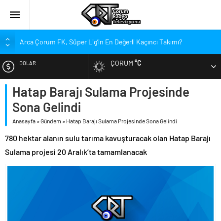
Arca Çorum FK, Süper Lig’in En Değerli Kaçıncı Takımı?
Kırmızı Kanatlar’dan Kadınlara Çağrı
ÇORUM
°C
DOLAR
Arca Çorum FK’nin Yeni Sponsorları Kim?
Arca Çorum FK’de İki İsim Gündemde, Bir İsim Ayrılıyor
Hatap Barajı Sulama Projesinde
EURO
Tritikale ve Ayçiçeği Tarlalarında Verim Mesaisi
Sona Gelindi
ALTIN
Hastanede Emzirme Farkındalığı Etkinliği
Anasayfa
»
Gündem
»
Hatap Barajı Sulama Projesinde Sona Gelindi
YEDAŞ, Genç Yetenekleri Arıyor
780 hektar alanın sulu tarıma kavuşturacak olan Hatap Barajı
BIST
Perakende Sektörüne Nitelikli Eleman Yetiştirilecek
Sulama projesi 20 Aralık’ta tamamlanacak