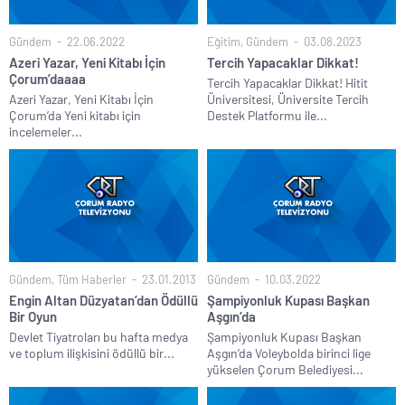
Gündem
22.06.2022
Eğitim
,
Gündem
03.08.2023
Azeri Yazar, Yeni Kitabı İçin
Tercih Yapacaklar Dikkat!
Çorum’daaaa
Tercih Yapacaklar Dikkat! Hitit
Azeri Yazar, Yeni Kitabı İçin
Üniversitesi, Üniversite Tercih
Çorum’da Yeni kitabı için
Destek Platformu ile...
incelemeler...
Gündem
,
Tüm Haberler
23.01.2013
Gündem
10.03.2022
Engin Altan Düzyatan’dan Ödüllü
Şampiyonluk Kupası Başkan
Bir Oyun
Aşgın’da
Devlet Tiyatroları bu hafta medya
Şampiyonluk Kupası Başkan
ve toplum ilişkisini ödüllü bir...
Aşgın’da Voleybolda birinci lige
yükselen Çorum Belediyesi...