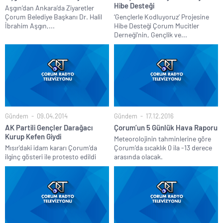
Hibe Desteği
Aşgın’dan Ankara’da Ziyaretler
Çorum Belediye Başkanı Dr. Halil
‘Gençlerle Kodluyoruz’ Projesine
İbrahim Aşgın,...
Hibe Desteği Çorum Mucitler
Derneği’nin, Gençlik ve...
Gündem
09.04.2014
Gündem
17.12.2016
AK Partili Gençler Darağacı
Çorum’un 5 Günlük Hava Raporu
Kurup Kefen Giydi
Meteorolojinin tahminlerine göre
Mısır'daki idam kararı Çorum’da
Çorum’da sıcaklık 0 ila -13 derece
ilginç gösteri ile protesto edildi
arasında olacak.