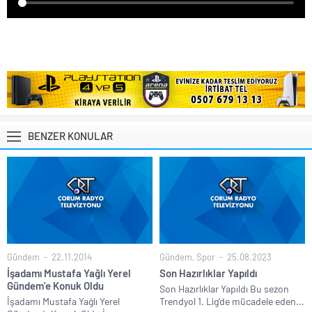
BENZER KONULAR
Gündem
22.11.2014
Gündem
,
Spor
25.08.2023
İşadamı Mustafa Yağlı Yerel
Son Hazırlıklar Yapıldı
Gündem’e Konuk Oldu
Son Hazırlıklar Yapıldı Bu sezon
İşadamı Mustafa Yağlı Yerel
Trendyol 1. Lig’de mücadele eden...