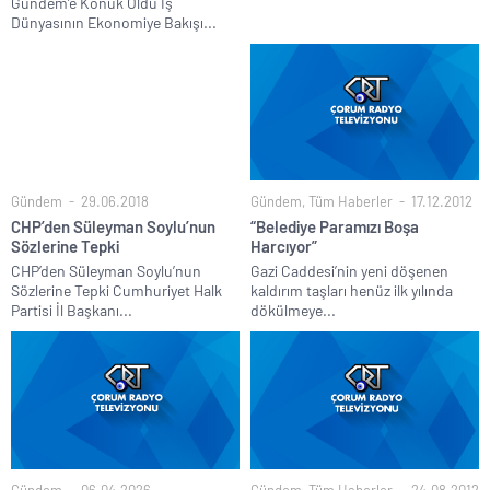
Gündem’e Konuk Oldu İş
Dünyasının Ekonomiye Bakışı...
Gündem
29.06.2018
Gündem
,
Tüm Haberler
17.12.2012
CHP’den Süleyman Soylu’nun
“Belediye Paramızı Boşa
Sözlerine Tepki
Harcıyor”
CHP’den Süleyman Soylu’nun
Gazi Caddesi’nin yeni döşenen
Sözlerine Tepki Cumhuriyet Halk
kaldırım taşları henüz ilk yılında
Partisi İl Başkanı...
dökülmeye...
Gündem
06.04.2026
Gündem
,
Tüm Haberler
24.08.2012