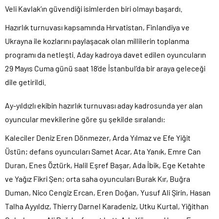
Veli Kavlak’ın güvendiği isimlerden biri olmayı başardı.
Hazırlık turnuvası kapsamında Hırvatistan, Finlandiya ve
Ukrayna ile kozlarını paylaşacak olan millilerin toplanma
programı da netleşti. Aday kadroya davet edilen oyuncuların
29 Mayıs Cuma günü saat 18’de İstanbul’da bir araya geleceği
dile getirildi.
Ay-yıldızlı ekibin hazırlık turnuvası aday kadrosunda yer alan
oyuncular mevkilerine göre şu şekilde sıralandı:
Kaleciler Deniz Eren Dönmezer, Arda Yılmaz ve Efe Yiğit
Üstün; defans oyuncuları Samet Acar, Ata Yanık, Emre Can
Duran, Enes Öztürk, Halil Eşref Başar, Ada İbik, Ege Ketahte
ve Yağız Fikri Şen; orta saha oyuncuları Burak Kır, Buğra
Duman, Nico Cengiz Ercan, Eren Doğan, Yusuf Ali Şirin, Hasan
Talha Ayyıldız, Thierry Darnel Karadeniz, Utku Kurtal, Yiğithan