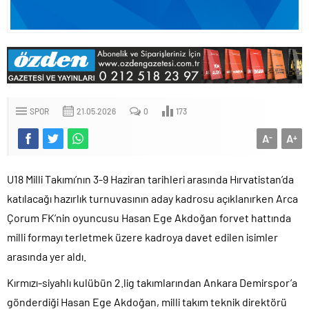
SPOR
21.05.2026
0
173
A
A
-
+
U18 Milli Takımı’nın 3-9 Haziran tarihleri arasında Hırvatistan’da
katılacağı hazırlık turnuvasının aday kadrosu açıklanırken Arca
Çorum FK’nin oyuncusu Hasan Ege Akdoğan forvet hattında
milli formayı terletmek üzere kadroya davet edilen isimler
arasında yer aldı.
Kırmızı-siyahlı kulübün 2.lig takımlarından Ankara Demirspor’a
gönderdiği Hasan Ege Akdoğan, milli takım teknik direktörü