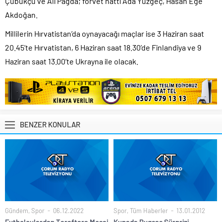
Çubukçu ve Ali Pağda; forvet hattı Ada Yüzgeç, Hasan Ege
Akdoğan.
Millilerin Hırvatistan’da oynayacağı maçlar ise 3 Haziran saat
20.45’te Hırvatistan, 6 Haziran saat 18.30’de Finlandiya ve 9
Haziran saat 13.00’te Ukrayna ile olacak.
BENZER KONULAR
Gündem
,
Spor
06.12.2022
Spor
,
Tüm Haberler
13.01.2012