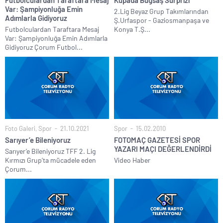
Futbolculardan Taraftara Mesaj
Kupada Bugsaş Sürprizi
Var: Şampiyonluğa Emin
2.Lig Beyaz Grup Takımlarından
Adımlarla Gidiyoruz
Ş.Urfaspor - Gaziosmanpaşa ve
Futbolculardan Taraftara Mesaj
Konya T.Ş...
Var: Şampiyonluğa Emin Adımlarla
Gidiyoruz Çorum Futbol...
Foto Galeri
,
Spor
21.10.2021
Spor
15.02.2010
Sarıyer’e Bileniyoruz
FOTOMAÇ GAZETESİ SPOR
YAZARI MAÇI DEĞERLENDİRDİ
Sarıyer’e Bileniyoruz TFF 2. Lig
Kırmızı Grup’ta mücadele eden
Video Haber
Çorum...