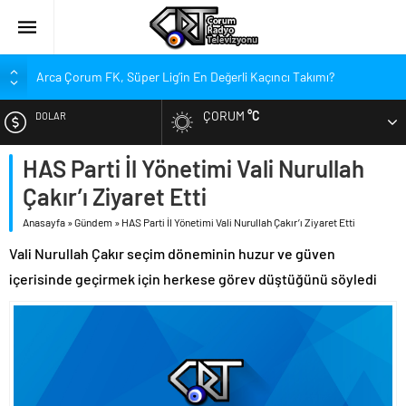
Arca Çorum FK, Süper Lig’in En Değerli Kaçıncı Takımı?
Kırmızı Kanatlar’dan Kadınlara Çağrı
ÇORUM
°C
DOLAR
Arca Çorum FK’nin Yeni Sponsorları Kim?
Arca Çorum FK’de İki İsim Gündemde, Bir İsim Ayrılıyor
HAS Parti İl Yönetimi Vali Nurullah
EURO
Tritikale ve Ayçiçeği Tarlalarında Verim Mesaisi
Çakır’ı Ziyaret Etti
ALTIN
Hastanede Emzirme Farkındalığı Etkinliği
Anasayfa
»
Gündem
»
HAS Parti İl Yönetimi Vali Nurullah Çakır’ı Ziyaret Etti
YEDAŞ, Genç Yetenekleri Arıyor
Vali Nurullah Çakır seçim döneminin huzur ve güven
BIST
Perakende Sektörüne Nitelikli Eleman Yetiştirilecek
içerisinde geçirmek için herkese görev düştüğünü söyledi