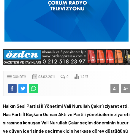
GÜNDEM
08.02.2011
0
1.247
A
A
-
+
Halkın Sesi Partisi İl Yönetimi Vali Nurullah Çakır’ı ziyaret etti.
Has Parti İl Başkanı Osman Aktı ve Partili yöneticilerin ziyareti
sırasında konuşan Vali Nurullah Çakır seçim döneminin huzur
ve güven içerisinde geçirmek için herkese görev düştüğünü