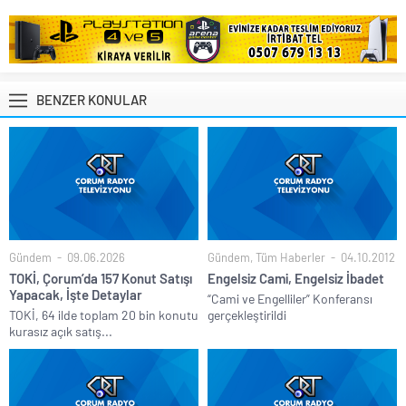
BENZER KONULAR
Gündem
09.06.2026
Gündem
,
Tüm Haberler
04.10.2012
TOKİ, Çorum’da 157 Konut Satışı
Engelsiz Cami, Engelsiz İbadet
Yapacak, İşte Detaylar
“Cami ve Engelliler” Konferansı
TOKİ, 64 ilde toplam 20 bin konutu
gerçekleştirildi
kurasız açık satış...