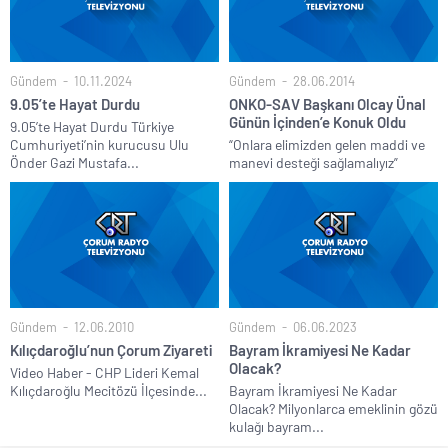
Gündem
10.11.2024
Gündem
28.06.2014
9.05’te Hayat Durdu
ONKO-SAV Başkanı Olcay Ünal
Günün İçinden’e Konuk Oldu
9.05’te Hayat Durdu Türkiye
Cumhuriyeti’nin kurucusu Ulu
“Onlara elimizden gelen maddi ve
Önder Gazi Mustafa...
manevi desteği sağlamalıyız”
Gündem
12.06.2010
Gündem
06.06.2023
Kılıçdaroğlu’nun Çorum Ziyareti
Bayram İkramiyesi Ne Kadar
Olacak?
Video Haber - CHP Lideri Kemal
Kılıçdaroğlu Mecitözü İlçesinde...
Bayram İkramiyesi Ne Kadar
Olacak? Milyonlarca emeklinin gözü
kulağı bayram...