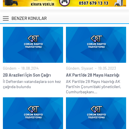
BENZER KONULAR
Gündem
18.08.2014
Gündem
,
Siyaset
19.05.2023
2B Arazileri İçin Son Çağrı
AK Parti’de 28 Mayıs Hazırlığı
İl Defterdarı vatandaşlara son kez
AK Parti’de 28 Mayıs Hazırlığı AK
çağrıda bulundu
Parti’nin Çorum’daki yöneticileri,
Cumhurbaşkanı...