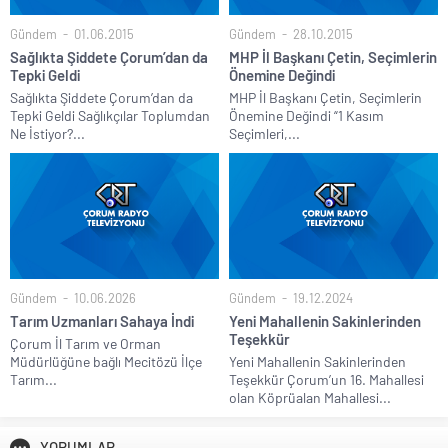
Gündem
01.06.2015
Gündem
28.10.2015
Sağlıkta Şiddete Çorum’dan da
MHP İl Başkanı Çetin, Seçimlerin
Tepki Geldi
Önemine Değindi
Sağlıkta Şiddete Çorum’dan da
MHP İl Başkanı Çetin, Seçimlerin
Tepki Geldi Sağlıkçılar Toplumdan
Önemine Değindi “1 Kasım
Ne İstiyor?...
Seçimleri,...
Gündem
10.06.2026
Gündem
19.12.2024
Tarım Uzmanları Sahaya İndi
Yeni Mahallenin Sakinlerinden
Teşekkür
Çorum İl Tarım ve Orman
Müdürlüğüne bağlı Mecitözü İlçe
Yeni Mahallenin Sakinlerinden
Tarım...
Teşekkür Çorum’un 16. Mahallesi
olan Köprüalan Mahallesi...
YORUMLAR