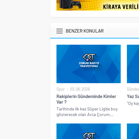
BENZER KONULAR
Spor
03.06.2026
Günde
Rakiplerin Gündeminde Kimler
Yaz S
Var ?
"Oy ka
Tarihinde ilk kez Süper Lig’de boy
gösterecek olan Arca Çorum...