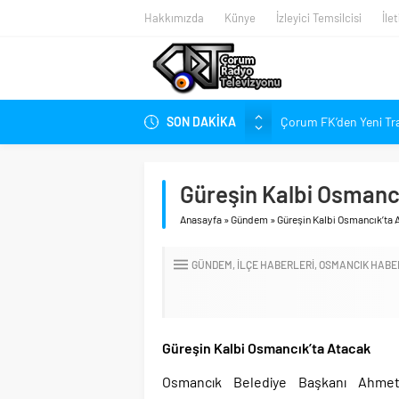
Hakkımızda
Künye
İzleyici Temsilcisi
İle
SON DAKİKA
Çorum FK’den Yeni Tr
Çorum’da Ailelere Ücr
Hastanede Nurcan Ba
Güreşin Kalbi Osmanc
Arca Çorum FK’nin Kas
Anasayfa
»
Gündem
»
Güreşin Kalbi Osmancık’ta 
Arca Çorum FK’nin Haz
Kupa Takvimi Belli O
GÜNDEM
İLÇE HABERLERI
OSMANCIK HABE
Dünya Şampiyonu Çoru
1. Lig’de Yeni Sezon B
Güreşin Kalbi Osmancık’ta Atacak
Osmancık Belediye Başkanı Ahmet 