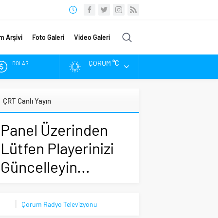
m Arşivi
Foto Galeri
Video Galeri
ÇORUM
°C
DOLAR
EURO
ÇRT Canlı Yayın
ALTIN
Panel Üzerinden
BIST
Lütfen Playerinizi
Güncelleyin...
Çorum Radyo Televizyonu