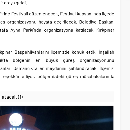
r araya geldi.
irinç Festivali düzenlenecek. Festival kapsamında ilçede
ş organizasyonu hayata geçirilecek. Belediye Başkanı
fa Ayna Parkı’nda organizasyona katılacak Kırkpınar
rkpınar Başpehlivanlarını ilçemizde konuk ettik. İnşallah
cık’ta bölgenin en büyük güreş organizasyonunu
anları Osmancık’ta er meydanını şahlandıracak. İlçemizi
za teşekkür ediyor, bölgemizdeki güreş müsabakalarında
 atacak (1)