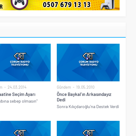
m
24.03.2014
Gündem
19.05.2010
aatine Seçim Ayarı
Önce Baykal’ın Arkasındayız
Dedi
ybına sebep olmasın"
Sonra Kılıçdaroğlu'na Destek Verdi