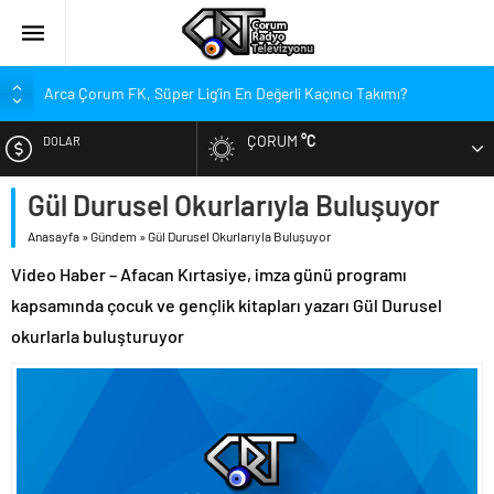
Arca Çorum FK, Süper Lig’in En Değerli Kaçıncı Takımı?
Kırmızı Kanatlar’dan Kadınlara Çağrı
ÇORUM
°C
DOLAR
Arca Çorum FK’nin Yeni Sponsorları Kim?
Arca Çorum FK’de İki İsim Gündemde, Bir İsim Ayrılıyor
Gül Durusel Okurlarıyla Buluşuyor
EURO
Tritikale ve Ayçiçeği Tarlalarında Verim Mesaisi
Anasayfa
»
Gündem
»
Gül Durusel Okurlarıyla Buluşuyor
ALTIN
Hastanede Emzirme Farkındalığı Etkinliği
Video Haber – Afacan Kırtasiye, imza günü programı
YEDAŞ, Genç Yetenekleri Arıyor
kapsamında çocuk ve gençlik kitapları yazarı Gül Durusel
BIST
Perakende Sektörüne Nitelikli Eleman Yetiştirilecek
okurlarla buluşturuyor