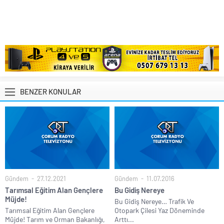
BENZER KONULAR
Gündem
27.12.2021
Gündem
11.07.2016
Tarımsal Eğitim Alan Gençlere
Bu Gidiş Nereye
Müjde!
Bu Gidiş Nereye… Trafik Ve
Tarımsal Eğitim Alan Gençlere
Otopark Çilesi Yaz Döneminde
Müjde! Tarım ve Orman Bakanlığı,
Arttı...