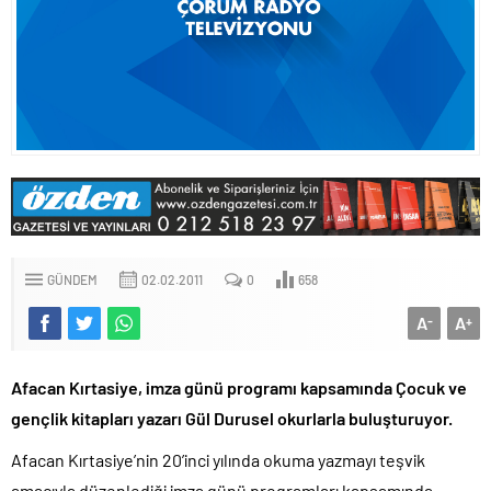
GÜNDEM
02.02.2011
0
658
A
A
-
+
Afacan Kırtasiye, imza günü programı kapsamında Çocuk ve
gençlik kitapları yazarı Gül Durusel okurlarla buluşturuyor.
Afacan Kırtasiye’nin 20’inci yılında okuma yazmayı teşvik
amacıyla düzenlediği imza günü programları kapsamında