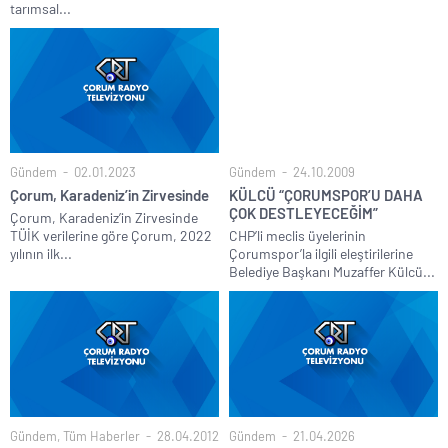
tarımsal...
Gündem
02.01.2023
Gündem
24.10.2009
Çorum, Karadeniz’in Zirvesinde
KÜLCÜ “ÇORUMSPOR’U DAHA
ÇOK DESTLEYECEĞİM”
Çorum, Karadeniz’in Zirvesinde
TÜİK verilerine göre Çorum, 2022
CHP’li meclis üyelerinin
yılının ilk...
Çorumspor’la ilgili eleştirilerine
Belediye Başkanı Muzaffer Külcü...
Gündem
,
Tüm Haberler
28.04.2012
Gündem
21.04.2026