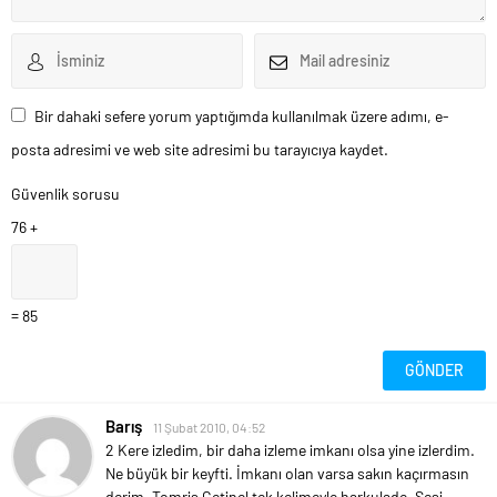
Bir dahaki sefere yorum yaptığımda kullanılmak üzere adımı, e-
posta adresimi ve web site adresimi bu tarayıcıya kaydet.
Güvenlik sorusu
76 +
= 85
Barış
11 Şubat 2010, 04:52
2 Kere izledim, bir daha izleme imkanı olsa yine izlerdim.
Ne büyük bir keyfti. İmkanı olan varsa sakın kaçırmasın
derim. Tomris Çetinel tek kelimeyle harkulade. Sesi,