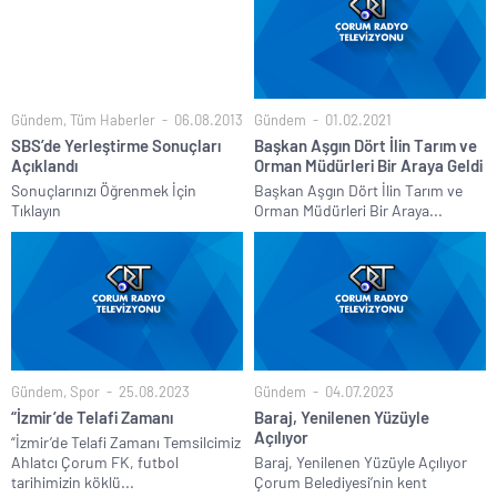
Gündem
,
Tüm Haberler
06.08.2013
Gündem
01.02.2021
SBS’de Yerleştirme Sonuçları
Başkan Aşgın Dört İlin Tarım ve
Açıklandı
Orman Müdürleri Bir Araya Geldi
Sonuçlarınızı Öğrenmek İçin
Başkan Aşgın Dört İlin Tarım ve
Tıklayın
Orman Müdürleri Bir Araya...
Gündem
,
Spor
25.08.2023
Gündem
04.07.2023
“İzmir’de Telafi Zamanı
Baraj, Yenilenen Yüzüyle
Açılıyor
“İzmir’de Telafi Zamanı Temsilcimiz
Ahlatcı Çorum FK, futbol
Baraj, Yenilenen Yüzüyle Açılıyor
tarihimizin köklü...
Çorum Belediyesi’nin kent