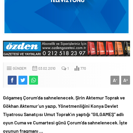
GÜNDEM
03.02.2010
1
770
A
A
-
+
Gılgameş Çorum’da sahnelenecek. Şirin Aktemur Toprak ve
Gökhan Aktemur’un yazıp, Yönetmenliğini Konya Devlet
Tiyatrosu Sanatçısı Umut Toprak’ın yaptığı “GILGAMEŞ” adlı
oyun Cuma ve Cumartesi günü Çorum’da sahnelenecek. İşte
oyunun fragmanı …