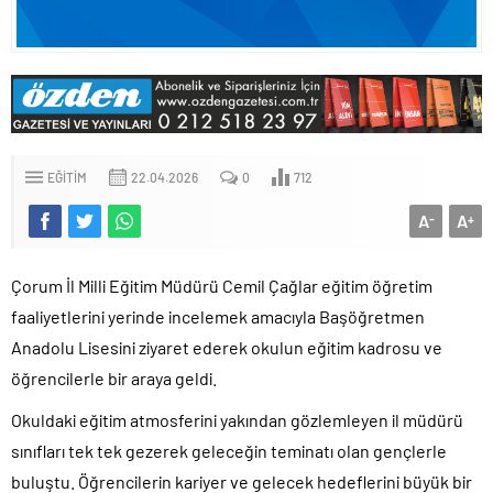
EĞITIM
22.04.2026
0
712
A
A
-
+
Çorum İl Milli Eğitim Müdürü Cemil Çağlar eğitim öğretim
faaliyetlerini yerinde incelemek amacıyla Başöğretmen
Anadolu Lisesini ziyaret ederek okulun eğitim kadrosu ve
öğrencilerle bir araya geldi.
Okuldaki eğitim atmosferini yakından gözlemleyen il müdürü
sınıfları tek tek gezerek geleceğin teminatı olan gençlerle
buluştu. Öğrencilerin kariyer ve gelecek hedeflerini büyük bir