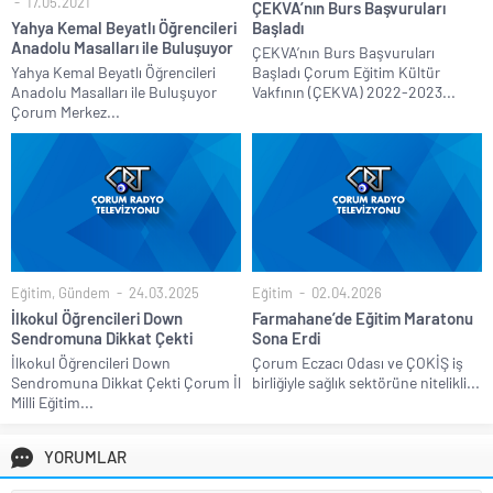
17.05.2021
ÇEKVA’nın Burs Başvuruları
Yahya Kemal Beyatlı Öğrencileri
Başladı
Anadolu Masalları ile Buluşuyor
ÇEKVA’nın Burs Başvuruları
Yahya Kemal Beyatlı Öğrencileri
Başladı Çorum Eğitim Kültür
Anadolu Masalları ile Buluşuyor
Vakfının (ÇEKVA) 2022-2023...
Çorum Merkez...
Eğitim
,
Gündem
24.03.2025
Eğitim
02.04.2026
İlkokul Öğrencileri Down
Farmahane’de Eğitim Maratonu
Sendromuna Dikkat Çekti
Sona Erdi
İlkokul Öğrencileri Down
Çorum Eczacı Odası ve ÇOKİŞ iş
Sendromuna Dikkat Çekti Çorum İl
birliğiyle sağlık sektörüne nitelikli...
Milli Eğitim...
YORUMLAR