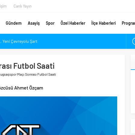
tişim
Canlı Yayın
Gündem
Asayiş
Spor
Özel Haberler
İlçe Haberleri
Progra
 Yeni Çevreyolu Şart
ndı
Piyasası Alev Alev Yanıyor
ası Futbol Saati
çık’ın Yükünü Hafifletmeliyiz
ugsaşspor Maçı Sonrası Futbol Saati
Yeni Rota Çorum mu, İstanbul mu?
En Değerli Kaçıncı Stoperi Oldu?
özcüsü Ahmet Özçam
ponsorunu Açıkladı
ar Denetlendi