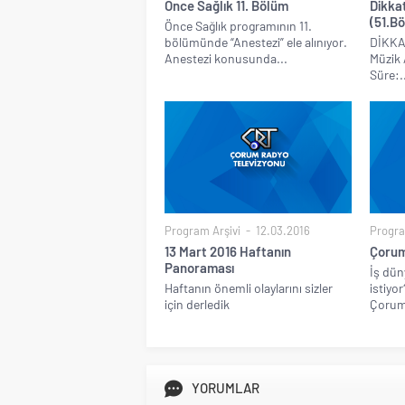
Önce Sağlık 11. Bölüm
Dikkat
(51.B
Önce Sağlık programının 11.
bölümünde “Anestezi” ele alınıyor.
DİKKA
Anestezi konusunda...
Müzik 
Süre:.
Program Arşivi
12.03.2016
Progra
13 Mart 2016 Haftanın
Çorum
Panoraması
İş düny
Haftanın önemli olaylarını sizler
istiyo
için derledik
Çorum’
YORUMLAR