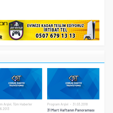
m Arşivi
,
Tüm Haberler
Program Arşivi
31.03.2018
6.2013
31 Mart Haftanın Panoraması