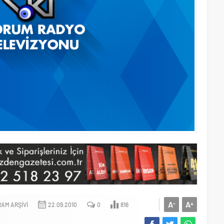
A
A
-
+
AM ARŞIVI
22.09.2010
0
816