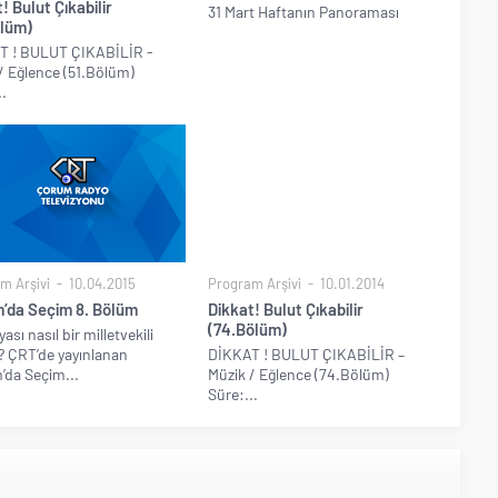
! Bulut Çıkabilir
31 Mart Haftanın Panoraması
ölüm)
T ! BULUT ÇIKABİLİR -
/ Eğlence (51.Bölüm)
..
m Arşivi
10.04.2015
Program Arşivi
10.01.2014
’da Seçim 8. Bölüm
Dikkat! Bulut Çıkabilir
(74.Bölüm)
ası nasıl bir milletvekili
r? ÇRT’de yayınlanan
DİKKAT ! BULUT ÇIKABİLİR –
da Seçim...
Müzik / Eğlence (74.Bölüm)
Süre:...