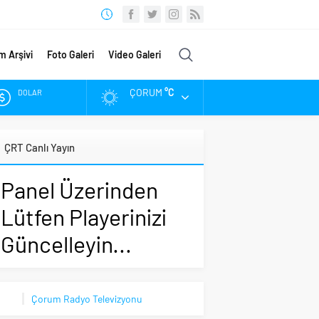
m Arşivi
Foto Galeri
Video Galeri
ÇORUM
°C
DOLAR
EURO
ÇRT Canlı Yayın
ALTIN
Panel Üzerinden
BIST
Lütfen Playerinizi
Güncelleyin...
Çorum Radyo Televizyonu