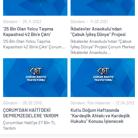
Gündem
25.11.2022
Gündem
11.03.2021
‘25 Bin Olan Yolcu Taşıma
İkbalevler Anaokulu’ndan
Kapasitesi 42 Bin’e Çıktı’
“Çabuk İyileş Dünya” Projesi
‘25 Bin Olan Yolcu Taşıma
İkbalevler Anaokulu’ndan “Çabuk
Kapasitesi 42 Bin’e Çıktı’ Çorum...
İyileş Dünya” Projesi Çorum Merkez
İkbalevler Anaokulu...
Gündem
05.02.2010
Gündem
,
Tüm Haberler
12.04.2012
ÇORUM’DAN HAİTİ’DEKİ
Kutlu Doğum Haftasında
DEPREMZEDELERE YARDIM
“Kardeşlik Ahlakı ve Kardeşlik
Hukuku” Konusu İşlenecek
Çorum'dan Haiti'ye 27 Bin TL
Yardım