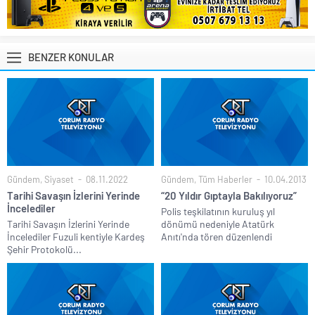
BENZER KONULAR
Gündem
,
Siyaset
08.11.2022
Gündem
,
Tüm Haberler
10.04.2013
Tarihi Savaşın İzlerini Yerinde
“20 Yıldır Gıptayla Bakılıyoruz”
İncelediler
Polis teşkilatının kuruluş yıl
Tarihi Savaşın İzlerini Yerinde
dönümü nedeniyle Atatürk
İncelediler Fuzuli kentiyle Kardeş
Anıtı'nda tören düzenlendi
Şehir Protokolü...