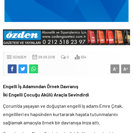
GÜNDEM
09.09.2016
0
934
A
A
-
+
Engelli İş Adamından Örnek Davranış
İki Engelli Çocuğu Akülü Araçla Sevindirdi
Çorum’da yaşayan ve doğuştan engelli iş adamı Emre Çıtak,
engellileri ev hapsinden kurtararak hayata tutunmalarını
sağlamak amacıyla örnek bir davranışa imza attı.