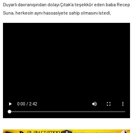
Duyarlı davranışından dolayı Çıtak’a teşekkür eden baba Recep
Suna, herkesin aynı hassasiyete sahip olmasını istedi.