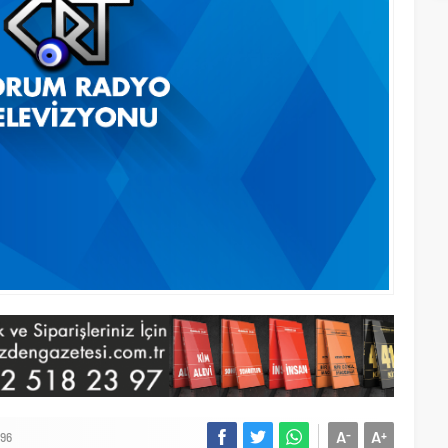
A
A
-
+
96