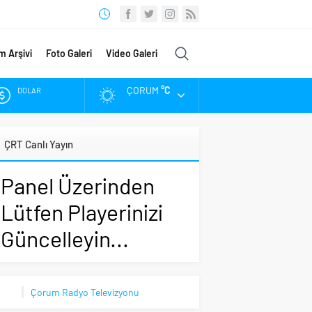
m Arşivi
Foto Galeri
Video Galeri
ÇORUM
°C
DOLAR
EURO
ÇRT Canlı Yayın
ALTIN
Panel Üzerinden
BIST
Lütfen Playerinizi
Güncelleyin...
Çorum Radyo Televizyonu