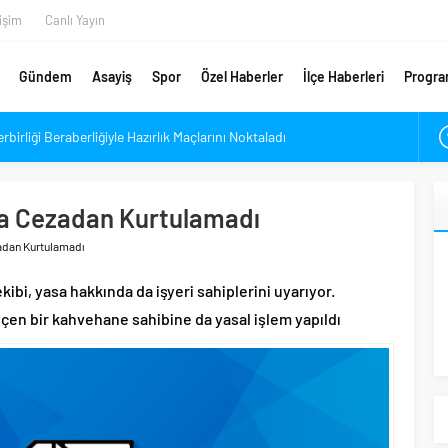
tişim
Canlı Yayın
Gündem
Asayiş
Spor
Özel Haberler
İlçe Haberleri
Progra
irliği Beraberliğiyle Hazırlık Maçlarını Noktaladı
 Yok Sayıyorlar” Dedi?
uk Kutlaması Açıklaması: Hem Şampiyonluğu Hem …
ma Cezadan Kurtulamadı
mi ile İlgili Ne Düşünüyor?
zadan Kurtulamadı
k” Eleştirileri İçin Ne Dedi?
Durağına İtiraz
kibi, yasa hakkında da işyeri sahiplerini uyarıyor.
Alan Tahsis Edildi’
içen bir kahvehane sahibine da yasal işlem yapıldı
tos Sayısı Yayında