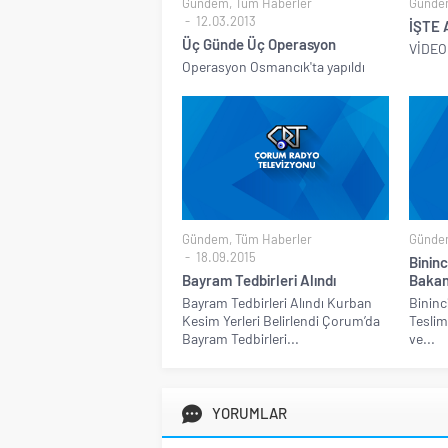
Gündem
,
Tüm Haberler
Günde
12.03.2013
İŞTE
Üç Günde Üç Operasyon
VİDEO
Operasyon Osmancık'ta yapıldı
Gündem
,
Tüm Haberler
Günde
18.09.2015
Bininc
Bayram Tedbirleri Alındı
Bakan
Bayram Tedbirleri Alındı Kurban
Bininc
Kesim Yerleri Belirlendi Çorum’da
Teslim
Bayram Tedbirleri...
ve...
YORUMLAR