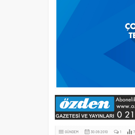
GÜNDEM
30.09.2010
1
7