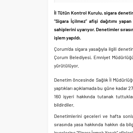
İl Tütün Kontrol Kurulu, sigara deneti
“Sigara İçilmez” afişi dağıtımı yapan
sahiplerini uyarıyor. Denetimler sıras
işlem yapıldı.
Çorum’da sigara yasağıyla ilgili deneti
Çorum Belediyesi, Emniyet Müdürlüğü’
yürütülüyor.
Denetim öncesinde Sağlık İl Müdürlüğü
yaptıkları açıklamada bu güne kadar 27
160 işyeri hakkında tutanak tuttuklar
bildirdiler.
Denetimlerini geceleri ve hafta son
sırasında yasa hakkında hakkın da bilg
işyerlerine “Sigara İçmek Yasak” afişleri