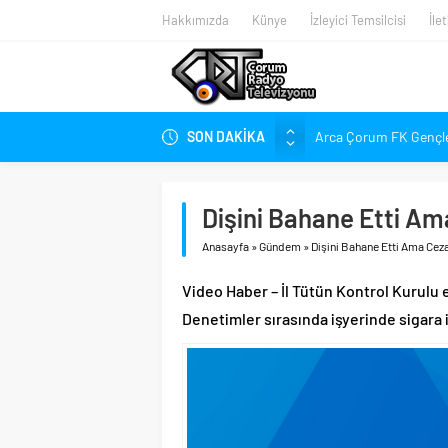
Hakkımızda
Künye
İzleyici Temsilcisi
İle
SON DAKİKA
Arca Çorum FK Gençlerb
Hangi Konuda “Çorum’u
Balçık’tan Şampiyonl
Dişini Bahane Etti A
Balçık, “Çorumspor” İs
Anasayfa
»
Gündem
»
Dişini Bahane Etti Ama Ce
Balçık “Takımın Ruhu Yo
ÇOSTOG’dan Hızlı Tren 
Video Haber – İl Tütün Kontrol Kurulu e
‘Ahlatcı’ya 2. OSB’den 
Denetimler sırasında işyerinde sigara 
Şehir Defteri’nin Ağus