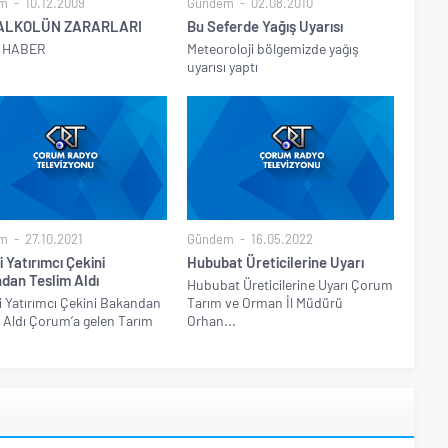
m
10.12.2009
Gündem
02.08.2010
 ALKOLÜN ZARARLARI
Bu Seferde Yağış Uyarısı
 HABER
Meteoroloji bölgemizde yağış
uyarısı yaptı
m
27.10.2021
Gündem
16.05.2022
i Yatırımcı Çekini
Hububat Üreticilerine Uyarı
dan Teslim Aldı
Hububat Üreticilerine Uyarı Çorum
i Yatırımcı Çekini Bakandan
Tarım ve Orman İl Müdürü
 Aldı Çorum’a gelen Tarım
Orhan...