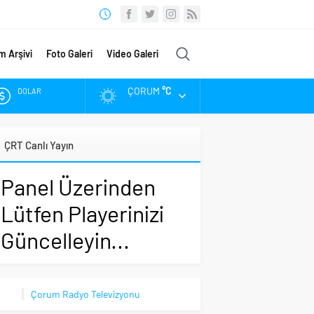
m Arşivi
Foto Galeri
Video Galeri
ÇORUM
°C
DOLAR
EURO
ÇRT Canlı Yayın
ALTIN
Panel Üzerinden
BIST
Lütfen Playerinizi
Güncelleyin...
Çorum Radyo Televizyonu