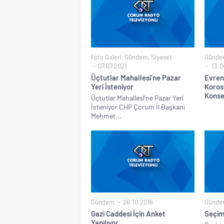
Foto Galeri
,
Gündem
,
Siyaset
Günde
07.07.2021
13.0
Üçtutlar Mahallesi’ne Pazar
Evren
Yeri İsteniyor
Koros
Konser
Üçtutlar Mahallesi’ne Pazar Yeri
İsteniyor CHP Çorum İl Başkanı
Mehmet...
Gündem
26.10.2016
Günde
Gazi Caddesi İçin Anket
Seçim
Yapılıyor