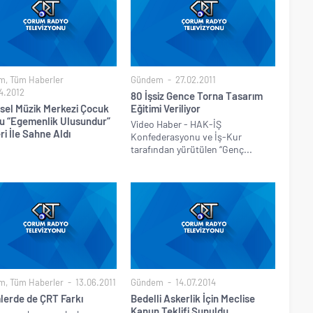
m
,
Tüm Haberler
Gündem
27.02.2011
4.2012
80 İşsiz Gence Torna Tasarım
sel Müzik Merkezi Çocuk
Eğitimi Veriliyor
u “Egemenlik Ulusundur”
Video Haber - HAK-İŞ
i İle Sahne Aldı
Konfederasyonu ve İş-Kur
tarafından yürütülen “Genç...
m
,
Tüm Haberler
13.06.2011
Gündem
14.07.2014
lerde de ÇRT Farkı
Bedelli Askerlik İçin Meclise
Kanun Teklifi Sunuldu