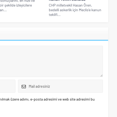
sonuçlarını, en hızlı ve
bir şekilde izleyicilere
CHP milletvekil Hasan Ören,
an...
bedelli askerlik için Meclis’e kanun
teklifi...
nılmak üzere adımı, e-posta adresimi ve web site adresimi bu