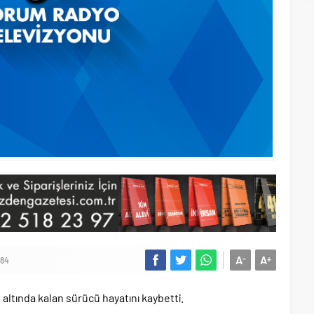
A
A
-
+
784
altında kalan sürücü hayatını kaybetti.