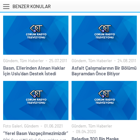
BENZER KONULAR
Gündem
,
Tüm Haberler
25.07.2011
Gündem
,
Tüm Haberler
24.08.2011
Basın, Ellerinden Alınan Haklar
Asfalt Çalışmalarının Bir Bölümü
İçin Uslu’dan Destek İstedi
Bayramdan Önce Bitiyor
Foto Galeri
,
Gündem
01.06.2021
Gündem
,
Tüm Haberler
09.04.2020
“Yerel Basın Vazgeçilmezimizdir”
Belediye 300 Bin Maske