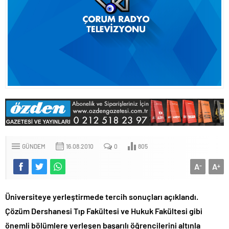
GÜNDEM
16.08.2010
0
805
A
A
-
+
Üniversiteye yerleştirmede tercih sonuçları açıklandı.
Çözüm Dershanesi Tıp Fakültesi ve Hukuk Fakültesi gibi
önemli bölümlere yerleşen başarılı öğrencilerini altınla