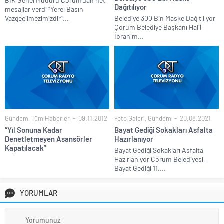
BİK Genel Müdürü Çorum’dan net
Dağıtılıyor
mesajlar verdi “Yerel Basın
Vazgeçilmezimizdir”...
Belediye 300 Bin Maske Dağıtılıyor
Çorum Belediye Başkanı Halil
İbrahim...
Gündem
,
Tüm Haberler
09.11.2012
Foto Galeri
,
Gündem
20.08.2021
“Yıl Sonuna Kadar
Bayat Gediği Sokakları Asfalta
Denetletmeyen Asansörler
Hazırlanıyor
Kapatılacak”
Bayat Gediği Sokakları Asfalta
Hazırlanıyor Çorum Belediyesi,
Bayat Gediği 11....
YORUMLAR