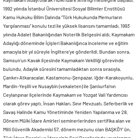
1992 yılında İstanbul Üniversitesi Sosyal Bilimler Enstitüsü
Kamu Hukuku Bilim Dalında “Türk Hukukunda Memurların
Yargılanması” konulu tezi ile yüksek lisansını tamamladı. 1993
yılında Adalet Bakanlığından Noterlik Belgesini aldı. Kaymakam
Adaylığı döneminde İçişleri Bakanlığınca inceleme ve eğitim
amacıyla bir yıl süreyle İngiltere’ye gönderildi. Bundan sonra,
Samsun’un Kavak ilçesinde Kaymakam Vekilliği görevinde
bulundu. Adaylık süresini tamamladıktan sonra sırasıyla,
Çankırı-Atkaracalar, Kastamonu-Şenpazar, Iğdır-Karakoyunlu,
Mardin-Yeşilli ve Nusaybin (vekaleten) ile Şanlıurfa’nın
Ceylanpınar ilçelerinde Kaymakam ve Yozgat Vali Yardımcısı
olarak görev yaptı. İnsan Hakları, Sınır Mevzuatı, Seferberlik ve
Savaş Halinde Kamu Yönetiminde Yeniden Yapılanma ve 28.
Dönem Mülki İdare Amirleri seminerlerinden sertifika alan ve
Milli Güvenlik Akademisi 57. dönem mezunu olan BAŞKÖY’ ün,
Türk İdare Dergisi ve İdarecinin Sesi Dergilerinde yayınlanmış