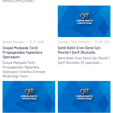
Partisi (CHP) Çorum...
Asayiş
,
Gündem
12.12.2016
Gündem
,
Tüm Haberler
01.08.2024
Sosyal Medyada Terör
Şehit Bekir Eren Deniz İçin
Propagandası Yapanlara
Mevlid-İ Şerif Okutuldu
Operasyon
Şehit Bekir Eren Deniz İçin Mevlid-İ
Sosyal Medyada Terör
Şerif Okutuldu 22 yaşındaki...
Propagandası Yapanlara
Operasyon İstanbul Emniyet
Müdürlüğü Terör...