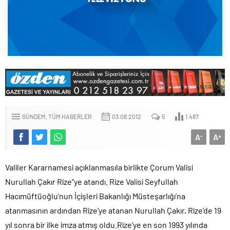
GÜNDEM
TÜM HABERLER
03.08.2012
5
1.487
A
A
-
+
Valiler Kararnamesi açıklanmasıla birlikte Çorum Valisi
Nurullah Çakır Rize”ye atandı. Rize Valisi Seyfullah
Hacımüftüoğlu’nun İçişleri Bakanlığı Müsteşarlığı’na
atanmasının ardından Rize’ye atanan Nurullah Çakır, Rize’de 19
yıl sonra bir ilke imza atmış oldu.Rize’ye en son 1993 yılında