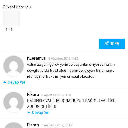
Güvenlik sorusu
− 1 = 1
h_eramus
3 Ağustos 2012, 11:32
valimize yeni görev yerınde başarılar dılıyoruz,halkın
sevgılısı oldu helal olsun,şehirde işleyen bir dinamo
idi.hayırlısı bakalım yenisi nasıl olucak…
Cevap Ver
Fıkara
3 Ağustos 2012, 11:19
BAĞIMSIZ VALİ HALKINA HUZUR BAĞIMLI VALİ İSE
ZULÜM GETİRİR!
Cevap Ver
Fıkara
3 Ağustos 2012, 10:13