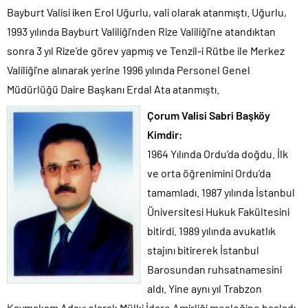
Bayburt Valisi iken Erol Uğurlu, vali olarak atanmıştı. Uğurlu,
1993 yılında Bayburt Valiliği’nden Rize Valiliği’ne atandıktan
sonra 3 yıl Rize’de görev yapmış ve Tenzil-i Rütbe ile Merkez
Valiliği’ne alınarak yerine 1996 yılında Personel Genel
Müdürlüğü Daire Başkanı Erdal Ata atanmıştı.
Çorum Valisi Sabri Başköy
Kimdir:
1964 Yılında Ordu’da doğdu. İlk
ve orta öğrenimini Ordu’da
tamamladı. 1987 yılında İstanbul
Üniversitesi Hukuk Fakültesini
bitirdi. 1989 yılında avukatlık
stajını bitirerek İstanbul
Barosundan ruhsatnamesini
aldı. Yine aynı yıl Trabzon
Kaymakam Adayı olarak Mülki İdare Amirliği mesleğine başladı.