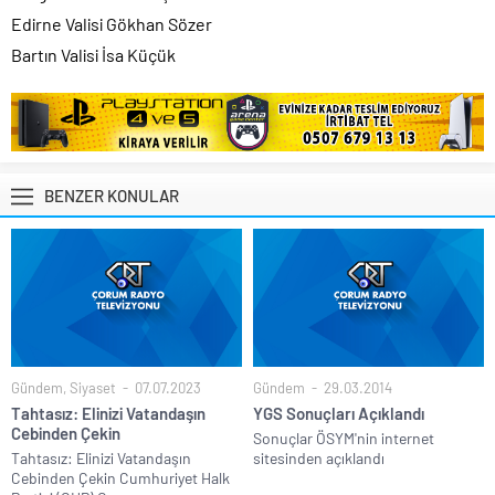
Edirne Valisi Gökhan Sözer
Bartın Valisi İsa Küçük
BENZER KONULAR
Gündem
,
Siyaset
07.07.2023
Gündem
29.03.2014
Tahtasız: Elinizi Vatandaşın
YGS Sonuçları Açıklandı
Cebinden Çekin
Sonuçlar ÖSYM'nin internet
Tahtasız: Elinizi Vatandaşın
sitesinden açıklandı
Cebinden Çekin Cumhuriyet Halk