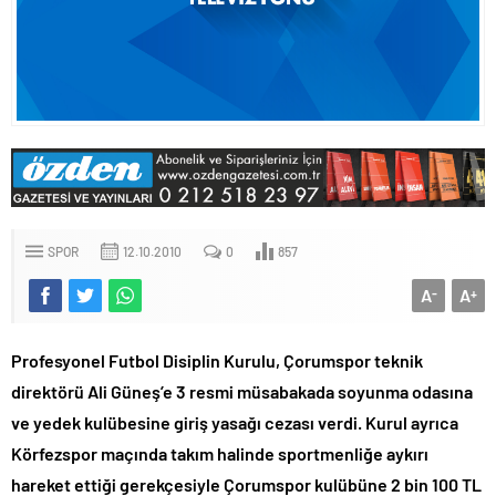
SPOR
12.10.2010
0
857
A
A
-
+
Profesyonel Futbol Disiplin Kurulu, Çorumspor teknik
direktörü Ali Güneş’e 3 resmi müsabakada soyunma odasına
ve yedek kulübesine giriş yasağı cezası verdi. Kurul ayrıca
Körfezspor maçında takım halinde sportmenliğe aykırı
hareket ettiği gerekçesiyle Çorumspor kulübüne 2 bin 100 TL