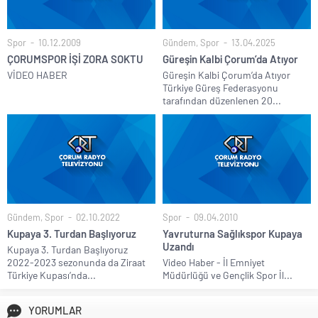
Spor
10.12.2009
Gündem
,
Spor
13.04.2025
ÇORUMSPOR İŞİ ZORA SOKTU
Güreşin Kalbi Çorum’da Atıyor
VİDEO HABER
Güreşin Kalbi Çorum’da Atıyor
Türkiye Güreş Federasyonu
tarafından düzenlenen 20...
Gündem
,
Spor
02.10.2022
Spor
09.04.2010
Kupaya 3. Turdan Başlıyoruz
Yavruturna Sağlıkspor Kupaya
Uzandı
Kupaya 3. Turdan Başlıyoruz
2022-2023 sezonunda da Ziraat
Video Haber - İl Emniyet
Türkiye Kupası’nda...
Müdürlüğü ve Gençlik Spor İl...
YORUMLAR