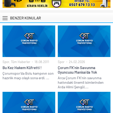
BENZER KONULAR
Spor
,
Tüm Haberler
18.08.2011
Spor
24.02.2026
Bu Kez Hakem Küfretti !
Çorum FK’nin Savunma
Oyuncusu Manisa’da Yok
Çorumspor’da Bolu kampının son
hazırlık maçı olaylı sona erdi. ...
Arca Çorum FK’nin savunma
hattındaki önemli isimlerinden
Arda Hilmi Şengül,...